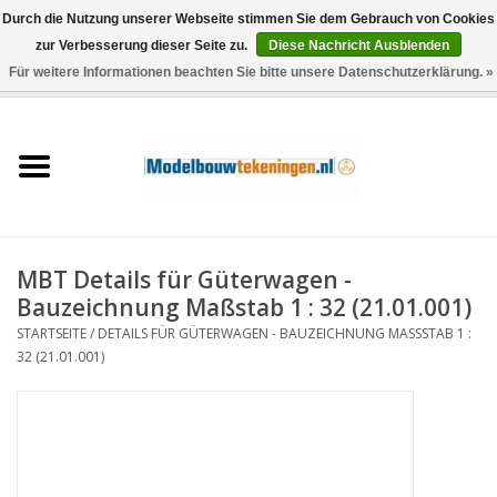
Durch die Nutzung unserer Webseite stimmen Sie dem Gebrauch von Cookies
zur Verbesserung dieser Seite zu.
Diese Nachricht Ausblenden
Für weitere Informationen beachten Sie bitte unsere Datenschutzerklärung. »
0 Artikel - €0,00
Startseite
Schiffe
Züge
MBT Details für Güterwagen -
Holzbau
Bauzeichnung Maßstab 1 : 32 (21.01.001)
STARTSEITE
/
DETAILS FÜR GÜTERWAGEN - BAUZEICHNUNG MASSSTAB 1 : 3
Landschaft
2 (21.01.001)
Maschinen
Dokumentation