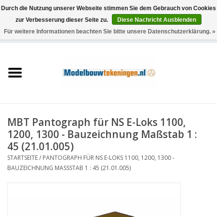
Durch die Nutzung unserer Webseite stimmen Sie dem Gebrauch von Cookies
zur Verbesserung dieser Seite zu.
Diese Nachricht Ausblenden
Für weitere Informationen beachten Sie bitte unsere Datenschutzerklärung. »
0 Artikel - €0,00
Startseite
Schiffe
Züge
MBT Pantograph für NS E-Loks 1100,
Holzbau
1200, 1300 - Bauzeichnung Maßstab 1 :
45 (21.01.005)
Landschaft
STARTSEITE
/
PANTOGRAPH FÜR NS E-LOKS 1100, 1200, 1300 -
BAUZEICHNUNG MASSSTAB 1 : 45 (21.01.005)
Maschinen
Dokumentation