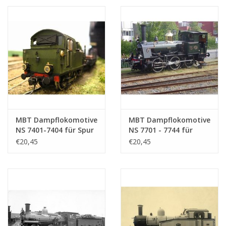
MBT Dampflokomotive
MBT Dampflokomotive
NS 7401-7404 für Spur
NS 7701 - 7744 für
0 - Bauzeichnung
Spur 0 - Bauzeichnung
€20,45
€20,45
Maßstab 1 : 40
Maßstab 1 : 40
(29.00.108)
(29.00.109)