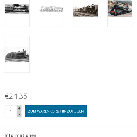
€24,35
+
ZUM WARENKORB HINZUFÜGEN
-
Informationen