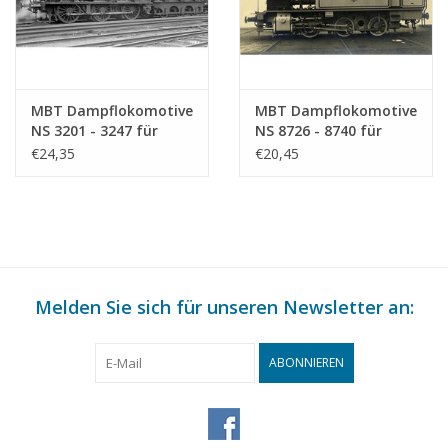
MBT Dampflokomotive
MBT Dampflokomotive
NS 3201 - 3247 für
NS 8726 - 8740 für
Spur 0 - Bauzeichnung
Spur 0 - Bauzeichnung
€24,35
€20,45
Maßstab 1 : 40
Maßstab 1 : 40
(29.00.110)
(29.00.111)
Melden Sie sich für unseren Newsletter an:
ABONNIEREN