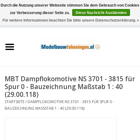
Durch die Nutzung unserer Webseite stimmen Sie dem Gebrauch von Cookies
zur Verbesserung dieser Seite zu.
Diese Nachricht Ausblenden
Für weitere Informationen beachten Sie bitte unsere Datenschutzerklärung. »
0 Artikel - €0,00
Startseite
Schiffe
Züge
MBT Dampflokomotive NS 3701 - 3815 für
Holzbau
Spur 0 - Bauzeichnung Maßstab 1 : 40
(29.00.118)
Landschaft
STARTSEITE
/
DAMPFLOKOMOTIVE NS 3701 - 3815 FÜR SPUR 0 -
BAUZEICHNUNG MASSSTAB 1 : 40 (29.00.118)
Maschinen
Dokumentation