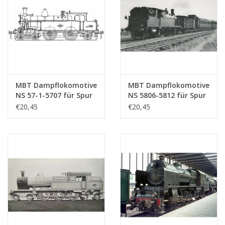
MBT Dampflokomotive
MBT Dampflokomotive
NS 57-1-5707 für Spur
NS 5806-5812 für Spur
0 - Bauzeichnung
0 - Bauzeichnung
€20,45
€20,45
Maßstab 1 : 40
Maßstab 1 : 40
(29.00.102)
(29.00.103)