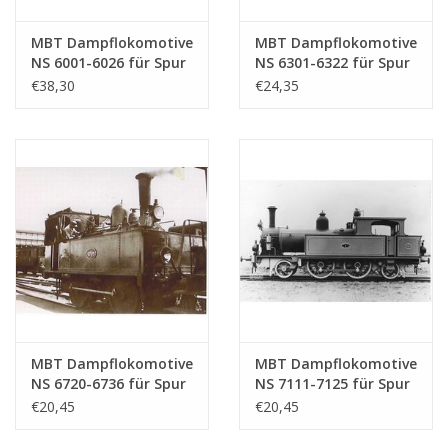
MBT Dampflokomotive
MBT Dampflokomotive
NS 6001-6026 für Spur
NS 6301-6322 für Spur
0 - Bauzeichnung
0 - Bauzeichnung
€38,30
€24,35
Maßstab 1 : 40
Maßstab 1 : 40
(29.00.104)
(29.00.105)
MBT Dampflokomotive
MBT Dampflokomotive
NS 6720-6736 für Spur
NS 7111-7125 für Spur
0 - Bauzeichnung
0 - Bauzeichnung
€20,45
€20,45
Maßstab 1 : 40
Maßstab 1 : 40
(29.00.106)
(29.00.107)