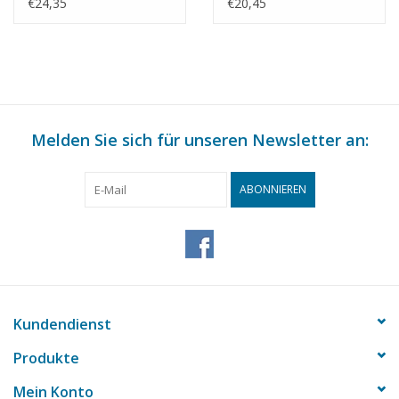
Spur 0 - Bauzeichnung
Spur 0 - Bauzeichnung
€24,35
€20,45
Maßstab 1 : 40
Maßstab 1 : 40
(29.00.110)
(29.00.111)
Melden Sie sich für unseren Newsletter an:
ABONNIEREN
Kundendienst
Produkte
Mein Konto