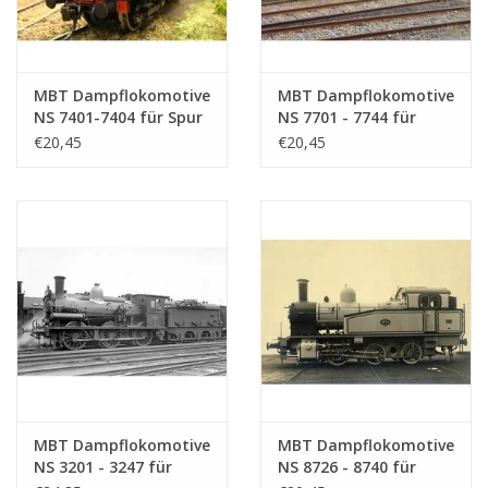
MBT Dampflokomotive
MBT Dampflokomotive
NS 7401-7404 für Spur
NS 7701 - 7744 für
0 - Bauzeichnung
Spur 0 - Bauzeichnung
€20,45
€20,45
Maßstab 1 : 40
Maßstab 1 : 40
(29.00.108)
(29.00.109)
MBT Dampflokomotive
MBT Dampflokomotive
NS 3201 - 3247 für
NS 8726 - 8740 für