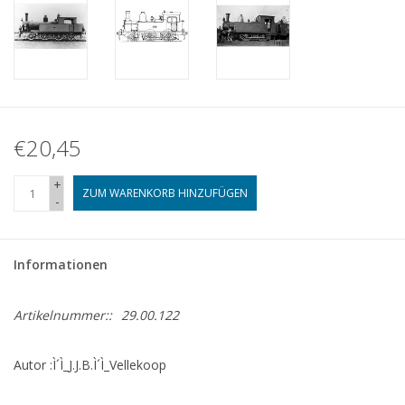
€20,45
+
ZUM WARENKORB HINZUFÜGEN
-
Informationen
Artikelnummer::
29.00.122
Autor :Ì´Ì_J.J.B.Ì´Ì_Vellekoop