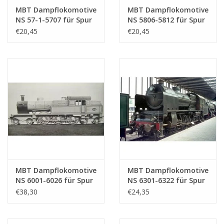
MBT Dampflokomotive
MBT Dampflokomotive
NS 57-1-5707 für Spur
NS 5806-5812 für Spur
0 - Bauzeichnung
0 - Bauzeichnung
€20,45
€20,45
Maßstab 1 : 40
Maßstab 1 : 40
(29.00.102)
(29.00.103)
MBT Dampflokomotive
MBT Dampflokomotive
NS 6001-6026 für Spur
NS 6301-6322 für Spur
0 - Bauzeichnung
0 - Bauzeichnung
€38,30
€24,35
Maßstab 1 : 40
Maßstab 1 : 40
(29.00.104)
(29.00.105)