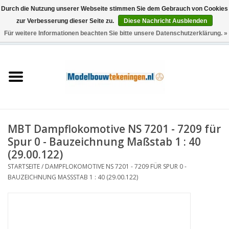
Durch die Nutzung unserer Webseite stimmen Sie dem Gebrauch von Cookies
zur Verbesserung dieser Seite zu.
Diese Nachricht Ausblenden
Für weitere Informationen beachten Sie bitte unsere Datenschutzerklärung. »
0 Artikel - €0,00
Startseite
Schiffe
Züge
MBT Dampflokomotive NS 7201 - 7209 für
Holzbau
Spur 0 - Bauzeichnung Maßstab 1 : 40
(29.00.122)
Landschaft
STARTSEITE
/
DAMPFLOKOMOTIVE NS 7201 - 7209 FÜR SPUR 0 -
BAUZEICHNUNG MASSSTAB 1 : 40 (29.00.122)
Maschinen
Dokumentation