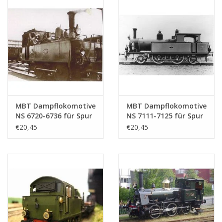
MBT Dampflokomotive
MBT Dampflokomotive
NS 6720-6736 für Spur
NS 7111-7125 für Spur
0 - Bauzeichnung
0 - Bauzeichnung
€20,45
€20,45
Maßstab 1 : 40
Maßstab 1 : 40
(29.00.106)
(29.00.107)