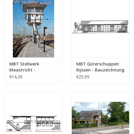
MBT Stellwerk
MBT Güterschuppen
Maastricht -
Rijssen - Bauzeichnung
Bauzeichnung
Maßstab 1 : 87
€14,30
€25,95
Maßstab 1 : 87
(30.01.007)
(30.01.006)