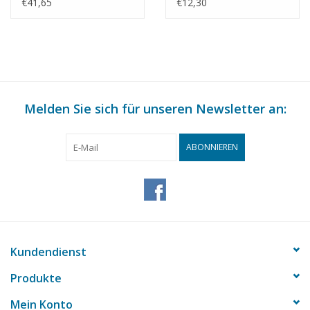
Delft/Schiedam -
Bauzeichnung
€41,65
€12,30
Bauzeichnung
Maßstab 1 : 87
Maßstab 1 : 87
(30.01.011)
(30.01.010)
Melden Sie sich für unseren Newsletter an:
ABONNIEREN
Kundendienst
Produkte
Mein Konto