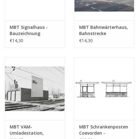
MBT Signalhaus -
MBT Bahnwärterhaus,
Bauzeichnung
Bahnstrecke
Maßstab 1 : 87
Apeldoorn - Hengelo -
€14,30
€14,30
(30.01.008)
Bauzeichnung
Maßstab 1 : 87
(30.01.009)
MBT VAM-
MBT Schrankenposten
Umladestation,
Coevorden -