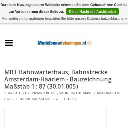
Durch die Nutzung unserer Webseite stimmen Sie dem Gebrauch von Cookies
zur Verbesserung dieser Seite zu.
Diese Nachricht Ausblenden
Für weitere Informationen beachten Sie bitte unsere Datenschutzerklärung. »
0 Artikel - €0,00
Startseite
Schiffe
Züge
MBT Bahnwärterhaus, Bahnstrecke
Holzbau
Amsterdam-Haarlem - Bauzeichnung
Maßstab 1 : 87 (30.01.005)
Landschaft
STARTSEITE
/
BAHNWÄRTERHAUS, BAHNSTRECKE AMSTERDAM-HAARLEM -
BAUZEICHNUNG MASSSTAB 1 : 87 (30.01.005)
Maschinen
Dokumentation