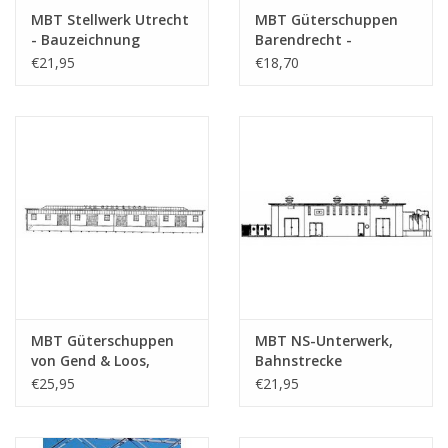
MBT Stellwerk Utrecht
MBT Güterschuppen
Gesamtanzahl
1
- Bauzeichnung
Barendrecht -
Zeichnungsblätter
Maßstab 1 : 87
Bauzeichnung
€21,95
€18,70
(30.01.001)
Maßstab 1 : 87
Anzahl Blätter A4 Text
0
(30.01.002)
Gewicht in Gramm
45
Besonderheiten
dM 1962/9
Anmerkungen
MBT Güterschuppen
MBT NS-Unterwerk,
von Gend & Loos,
Bahnstrecke
Vlissingen -
Alkmaar/Den Helder -
€25,95
€21,95
Bauzeichnung
Bauzeichnung
Maßstab 1 : 87
Maßstab 1 : 87
(30.01.003)
(30.01.004)