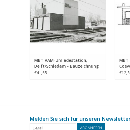
MBT VAM-Umladestation,
MBT 
Delft/Schiedam - Bauzeichnung
Coev
Maßstab 1 : 87 (30.01.010)
Maßst
€41,65
€12,3
Melden Sie sich für unseren Newsletter
ABONNIEREN