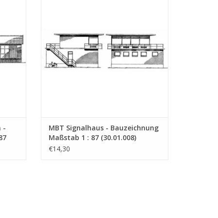
EN
ZUM WARENKORB HINZUFÜGEN
 -
MBT Signalhaus - Bauzeichnung
87
Maßstab 1 : 87 (30.01.008)
€14,30