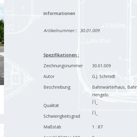
Informationen
Artikelnummer::
30.01.009
Spezifikationen :
Zeichnungsnummer
30.01.009
Autor
G.J. Schmidt
Beschreibung
Bahnwärterhaus, Bahn
Hengelo
Ì´Ì_
Qualität
Ì´Ì_
Schwierigkeitsgrad
Maßstab
1 : 87