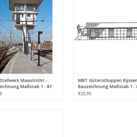
UM WARENKORB HINZUFÜGEN
ZUM WARENKORB HINZUFÜG
tellwerk Maastricht -
MBT Güterschuppen Rijssen
eichnung Maßstab 1 : 87
Bauzeichnung Maßstab 1 : 
1.006)
(30.01.007)
0
€25,95
 Schrankenposten Coevorden -
chnung Maßstab 1 : 87 (30.01.011)
UM WARENKORB HINZUFÜGEN