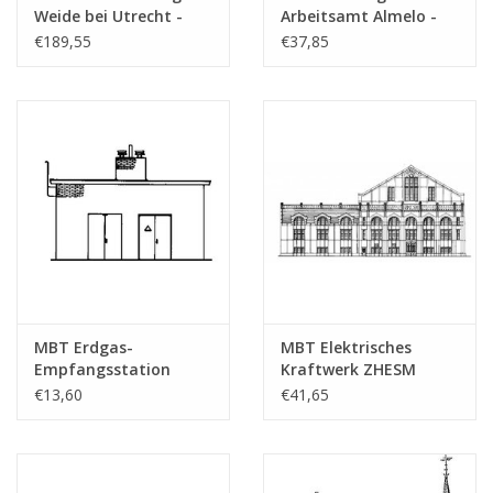
Weide bei Utrecht -
Arbeitsamt Almelo -
Gewicht in Gramm
65
Bauzeichnung
Bauzeichnung
€189,55
€37,85
Maßstab 1 : 87
Maßstab 1 : 87
Besonderheiten
(30.04.001)
(30.04.002)
Anmerkungen
MBT Erdgas-
MBT Elektrisches
Empfangsstation
Kraftwerk ZHESM
Hoogeveen -
Leidschendam -
€13,60
€41,65
Bauzeichnung
Bauzeichnung
Maßstab 1 : 87
Maßstab 1 : 87
(30.04.003)
(30.04.004)