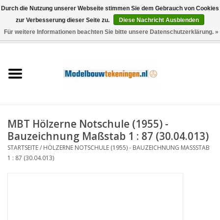
Durch die Nutzung unserer Webseite stimmen Sie dem Gebrauch von Cookies
zur Verbesserung dieser Seite zu.
Diese Nachricht Ausblenden
Für weitere Informationen beachten Sie bitte unsere Datenschutzerklärung. »
0 Artikel - €0,00
Startseite
Schiffe
Züge
MBT Hölzerne Notschule (1955) -
Holzbau
Bauzeichnung Maßstab 1 : 87 (30.04.013)
STARTSEITE
/
HÖLZERNE NOTSCHULE (1955) - BAUZEICHNUNG MASSSTAB 1
Landschaft
: 87 (30.04.013)
Maschinen
Dokumentation