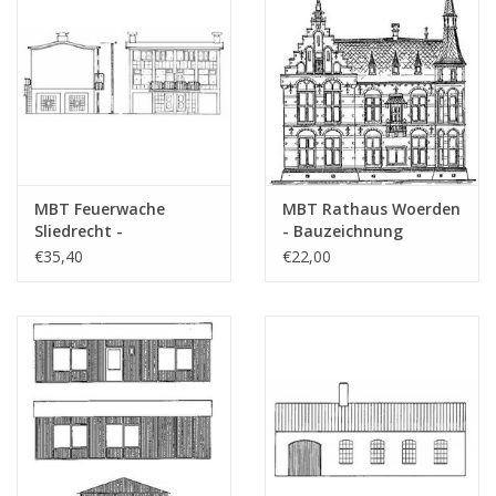
MBT Feuerwache
MBT Rathaus Woerden
Sliedrecht -
- Bauzeichnung
Bauzeichnung
Maßstab 1 : 100
€35,40
€22,00
Maßstab 1 : 87
(30.04.006)
(30.04.005)