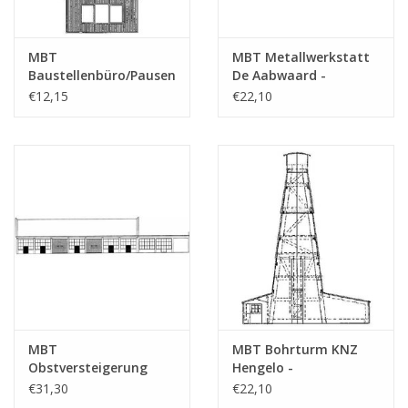
MBT
MBT Metallwerkstatt
Baustellenbüro/Pausenraum
De Aabwaard -
- Bauzeichnung
Bauzeichnung
€12,15
€22,10
Maßstab 1 : 87
Maßstab 1 : 87
(30.04.007)
(30.04.008)
MBT
MBT Bohrturm KNZ
Obstversteigerung
Hengelo -
Wijk bij Duurstede -
Bauzeichnung
€31,30
€22,10
Bauzeichnung
Maßstab 1 : 70