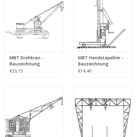
MBT Drehkran -
MBT Handstapellier -
Bauzeichnung
Bauzeichnung
Maßstab 1 : 10
Maßstab 1 : 20
€33,15
€14,40
(30.09.005)
(30.09.006)