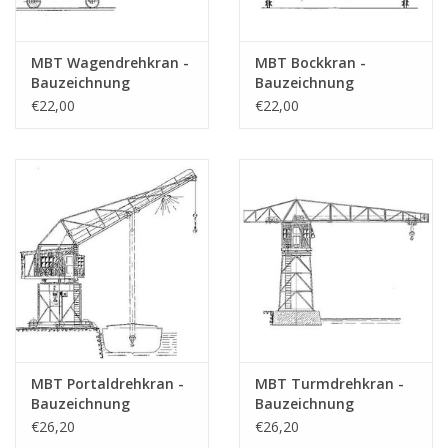
MBT Wagendrehkran -
MBT Bockkran -
Bauzeichnung
Bauzeichnung
Maßstab 1 : 50
Maßstab 1 : 50
€22,00
€22,00
(30.09.007)
(30.09.008)
MBT Portaldrehkran -
MBT Turmdrehkran -
Bauzeichnung
Bauzeichnung
Maßstab 1 : 50
Maßstab 1 : 50
€26,20
€26,20
(30.09.010)
(30.09.011)