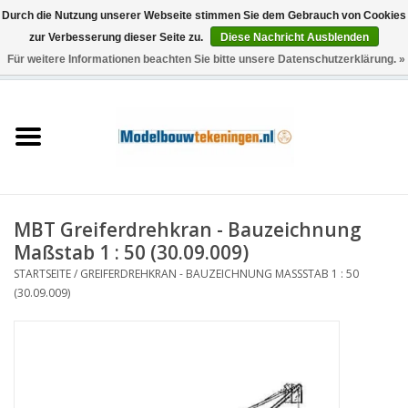
Durch die Nutzung unserer Webseite stimmen Sie dem Gebrauch von Cookies
zur Verbesserung dieser Seite zu.
Diese Nachricht Ausblenden
Für weitere Informationen beachten Sie bitte unsere Datenschutzerklärung. »
0 Artikel - €0,00
Startseite
Schiffe
Züge
MBT Greiferdrehkran - Bauzeichnung
Holzbau
Maßstab 1 : 50 (30.09.009)
STARTSEITE
/
GREIFERDREHKRAN - BAUZEICHNUNG MASSSTAB 1 : 50 (
Landschaft
30.09.009)
Maschinen
Dokumentation