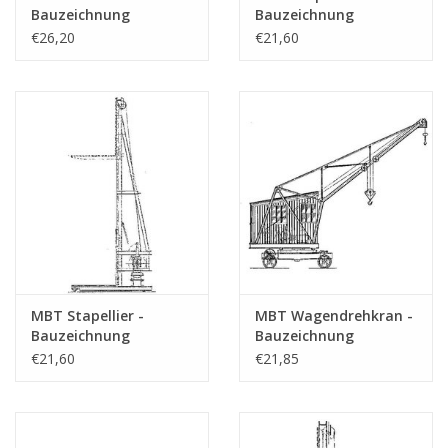
Bauzeichnung
Bauzeichnung
Anzahl Blätter A4 Text
0
Maßstab 1 : 50
Maßstab 1 : 20
€26,20
€21,60
(30.09.001)
(30.09.002)
Gewicht in Gramm
Besonderheiten
Anmerkungen
MBT Stapellier -
MBT Wagendrehkran -
Bauzeichnung
Bauzeichnung
Maßstab 1 : 20
Maßstab 1 : 20
€21,60
€21,85
(30.09.003)
(30.09.004)