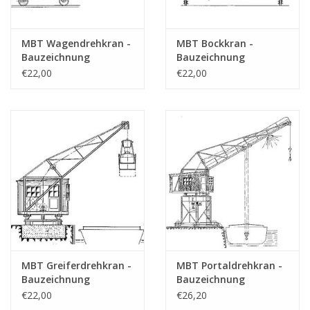
MBT Wagendrehkran -
MBT Bockkran -
Bauzeichnung
Bauzeichnung
Maßstab 1 : 50
Maßstab 1 : 50
€22,00
€22,00
(30.09.007)
(30.09.008)
MBT Greiferdrehkran -
MBT Portaldrehkran -
Bauzeichnung
Bauzeichnung
Maßstab 1 : 50
Maßstab 1 : 50
€22,00
€26,20
(30.09.009)
(30.09.010)