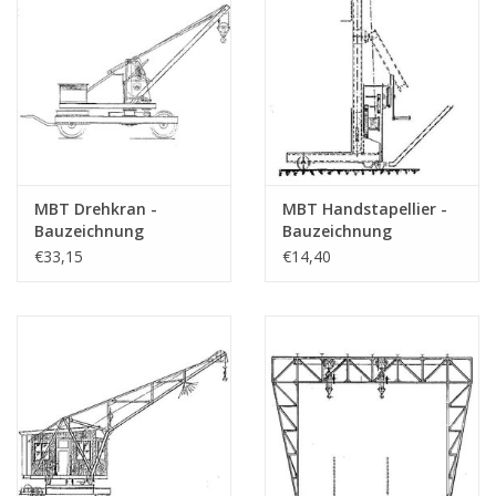
MBT Drehkran -
MBT Handstapellier -
Bauzeichnung
Bauzeichnung
Maßstab 1 : 10
Maßstab 1 : 20
€33,15
€14,40
(30.09.005)
(30.09.006)