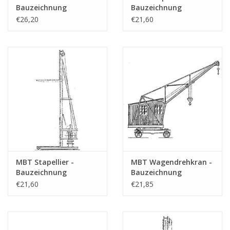
Bauzeichnung
Bauzeichnung
Anzahl A4-Textblätter
0
Maßstab 1 : 50
Maßstab 1 : 20
€26,20
€21,60
(30.09.001)
(30.09.002)
Gewicht in Gramm
Besonderheiten
Anmerkungen
MBT Stapellier -
MBT Wagendrehkran -
Bauzeichnung
Bauzeichnung
Maßstab 1 : 20
Maßstab 1 : 20
€21,60
€21,85
(30.09.003)
(30.09.004)