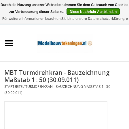
Durch die Nutzung unserer Webseite stimmen Sie dem Gebrauch von Cookies
zur Verbesserung dieser Seite zu.
Diese Nachricht Ausblenden
Für weitere Informationen beachten Sie bitte unsere Datenschutzerklärung. »
0 Artikel - €0,00
Startseite
Schiffe
Züge
MBT Turmdrehkran - Bauzeichnung
Holzbau
Maßstab 1 : 50 (30.09.011)
STARTSEITE
/
TURMDREHKRAN - BAUZEICHNUNG MASSSTAB 1 : 50 (
Landschaft
30.09.011)
Maschinen
Dokumentation