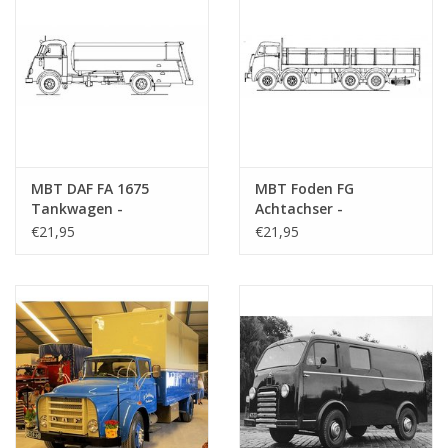
MBT DAF FA 1675
MBT Foden FG
Tankwagen -
Achtachser -
Bauzeichnung
Bauzeichnung
€21,95
€21,95
Maßstab 1 : 40
Maßstab 1 : 40
(40.04.005)
(40.04.006)