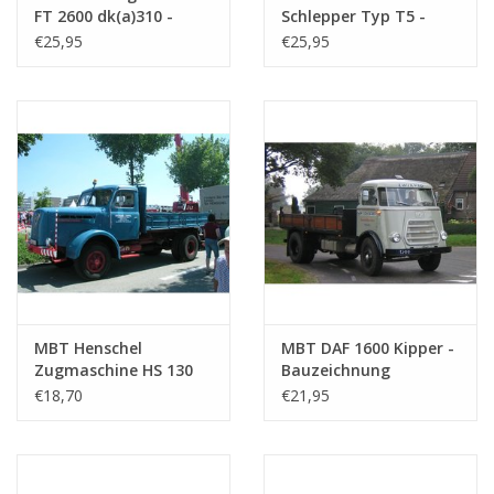
FT 2600 dk(a)310 -
Schlepper Typ T5 -
Anzahl Blätter A4 Text
0
Bauzeichnung
Bauzeichnung
€25,95
€25,95
Maßstab 1 : 25
Maßstab 1 : 25
Gewicht in Gramm
45
(40.04.001)
(40.04.002)
Besonderheiten
dM 1982/3
Kopie Artikel: 42.04.023 (3
Seiten)
Anmerkungen
NAT 2400 oder 2817???
Ì´Ì_
MBT Henschel
MBT DAF 1600 Kipper -
Zugmaschine HS 130
Bauzeichnung
Diesel - Bauzeichnung
Maßstab 1 : N/A
€18,70
€21,95
Maßstab 1 : 25
(40.04.004)
(40.04.003)