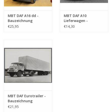
MBT DAF A16 dd -
MBT DAF A10
Bauzeichnung
Lieferwagen -
Maßstab 1 : 35
Bauzeichnung
€25,95
€14,30
(40.04.007)
Maßstab 1 : 35
(40.04.008)
MBT DAF Eurotrailer -
Bauzeichnung
Maßstab 1 : 35
€21,95
(40.04.009)