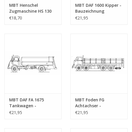
MBT Henschel
MBT DAF 1600 Kipper -
Zugmaschine HS 130
Bauzeichnung
Diesel - Bauzeichnung
Maßstab 1 : N/A
€18,70
€21,95
Maßstab 1 : 25
(40.04.004)
(40.04.003)
MBT DAF FA 1675
MBT Foden FG
Tankwagen -
Achtachser -
Bauzeichnung
Bauzeichnung
€21,95
€21,95
Maßstab 1 : 40
Maßstab 1 : 40
(40.04.005)
(40.04.006)