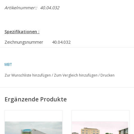
Artikelnummer::
40.04.032
Spezifikationen :
Zeichnungsnummer
40.04.032
Beschreibung
Scania-Vabis l56
Qualität
C
MBT
Ì´Ì_
Schwierigkeitsgrad
Zur Wunschliste hinzufügen
/
Zum Vergleich hinzufügen
/
Drucken
Maßstab
1 : 32
Anzahl Blätter A00
0
Ergänzende Produkte
Anzahl Blätter A0
0
Anzahl Blätter A1
0
Anzahl Blätter A2
1