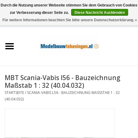
Durch die Nutzung unserer Webseite stimmen Sie dem Gebrauch von Cookies
zur Verbesserung dieser Seite zu.
Diese Nachricht Ausblenden
Für weitere Informationen beachten Sie bitte unsere Datenschutzerklärung. »
0 Artikel - €0,00
Startseite
Schiffe
Züge
MBT Scania-Vabis l56 - Bauzeichnung
Holzbau
Maßstab 1 : 32 (40.04.032)
STARTSEITE
/
SCANIA-VABIS L56 - BAUZEICHNUNG MASSSTAB 1 : 32 (
Landschaft
40.04.032)
Maschinen
Dokumentation