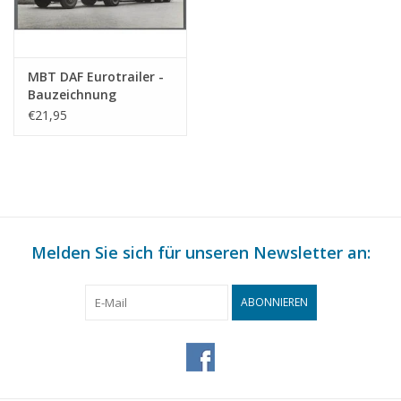
MBT DAF Eurotrailer -
Bauzeichnung
Maßstab 1 : 35
€21,95
(40.04.009)
Melden Sie sich für unseren Newsletter an:
ABONNIEREN