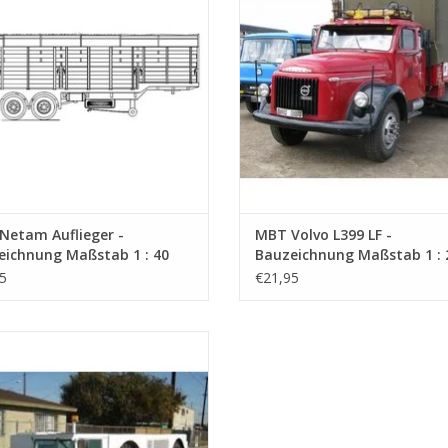
Netam Auflieger -
MBT Volvo L399 LF -
eichnung Maßstab 1 : 40
Bauzeichnung Maßstab 1 : 
4.012)
(40.04.013)
5
€21,95
rvester Hough T 500 S Pay Mover -
chnung Maßstab 1 : 36 (40.04.016)
UM WARENKORB HINZUFÜGEN