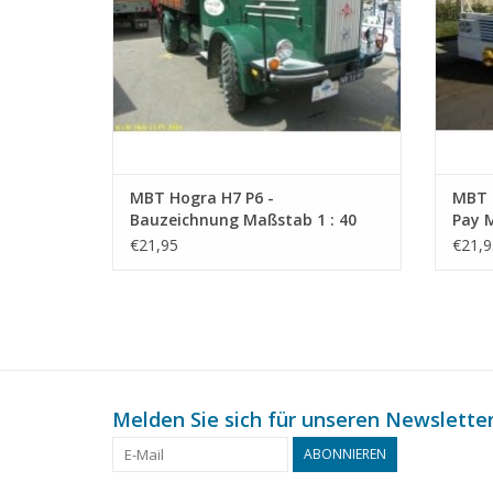
MBT Hogra H7 P6 -
MBT 
Bauzeichnung Maßstab 1 : 40
Pay 
(40.04.015)
Maßst
€21,95
€21,9
Melden Sie sich für unseren Newsletter
ABONNIEREN