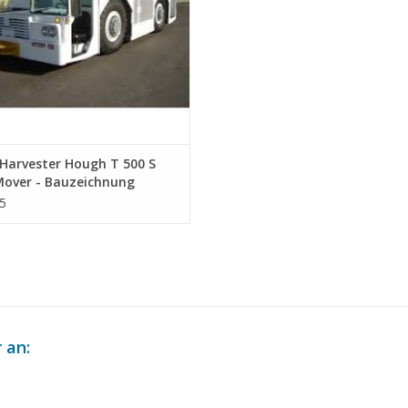
Harvester Hough T 500 S
Mover - Bauzeichnung
ab 1 : 36 (40.04.016)
5
 an: