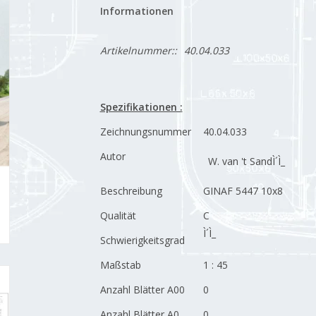
Informationen
Artikelnummer::
40.04.033
Spezifikationen :
Zeichnungsnummer
40.04.033
Autor
W. van 't SandÌ´Ì_
Beschreibung
GINAF 5447 10x8
Qualität
C
Ì´Ì_
Schwierigkeitsgrad
Maßstab
1 : 45
Anzahl Blätter A00
0
Anzahl Blätter A0
0