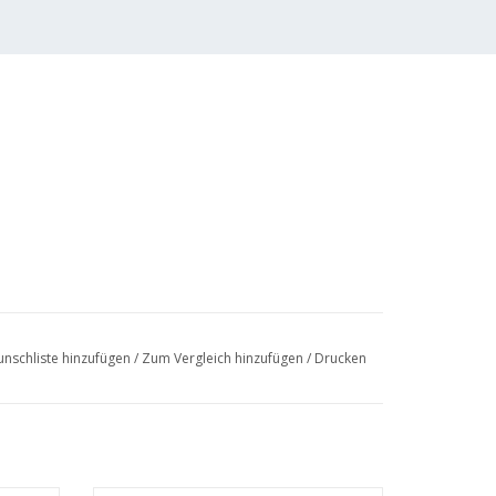
nschliste hinzufügen
/
Zum Vergleich hinzufügen
/
Drucken
2 Seiten)
f dem Umbau eines Italeri Bausatzes für einen