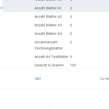
Anzahl Blätter A1
2
Anzahl Blätter A2
0
Anzahl Blätter A3
0
Anzahl Blätter A4
0
Gesamtanzahl
2
Zeichnungsblätter
Anzahl A4 Textblätter
0
Gewicht in Gramm
105
Besonderheiten
dM 2002/4
MBT
Zur Wu
Kopie Artikel: 42.04.033 (
die Zeichnung basiert au
DAF 95 Tandemachser