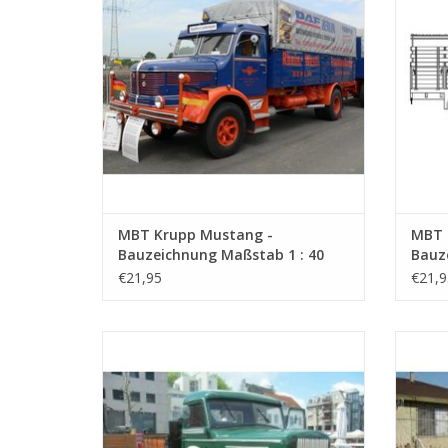
MBT Krupp Mustang -
MBT 
Bauzeichnung Maßstab 1 : 40
Bauz
(40.04.011)
(40.0
€21,95
€21,9
MBT Hogra H7 P6 - Bauzeichnung Maßstab
MBT Ha
1 : 40 (40.04.015)
Bauzei
ZUM WARENKORB HINZUFÜGEN
Z