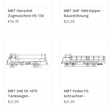
MBT Henschel
MBT DAF 1600 Kipper -
Zugmaschine HS 130
Bauzeichnung
Diesel - Bauzeichnung
Maßstab 1 : N/A
€18,70
€21,95
Maßstab 1 : 25
(40.04.004)
(40.04.003)
MBT DAF FA 1675
MBT Foden FG
Tankwagen -
Achtachser -
Bauzeichnung
Bauzeichnung
€21,95
€21,95
Maßstab 1 : 40
Maßstab 1 : 40
(40.04.005)
(40.04.006)