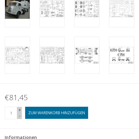
€81,45
+
ZUM WARENKORB HINZUFÜGEN
-
Informationen