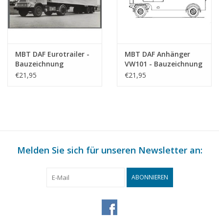
MBT DAF Eurotrailer -
MBT DAF Anhänger
Bauzeichnung
VW101 - Bauzeichnung
Maßstab 1 : 35
Maßstab 1 : 40
€21,95
€21,95
(40.04.009)
(40.04.010)
Melden Sie sich für unseren Newsletter an:
ABONNIEREN