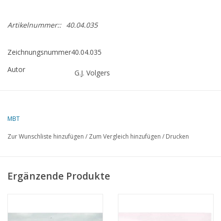
Artikelnummer::
40.04.035
Zeichnungsnummer
40.04.035
Autor
G.J. Volgers
Beschreibung
DAF T1500 Zugmaschine
Schwierigkeitsgrad
D
MBT
Qualität
detaillierte Modellbauzeichnungen
Zur Wunschliste hinzufügen
/
Zum Vergleich hinzufügen
/
Drucken
Maßstab
1 : 14,5
Anzahl Blätter A00
0
Ergänzende Produkte
Anzahl Blätter A0
0
Anzahl Blätter A1
1
Anzahl Blätter A2
5