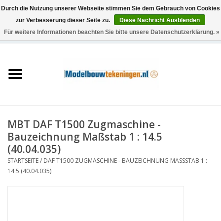
Durch die Nutzung unserer Webseite stimmen Sie dem Gebrauch von Cookies
zur Verbesserung dieser Seite zu.
Diese Nachricht Ausblenden
Für weitere Informationen beachten Sie bitte unsere Datenschutzerklärung. »
0 Artikel - €0,00
Startseite
Schiffe
Züge
MBT DAF T1500 Zugmaschine -
Holzbau
Bauzeichnung Maßstab 1 : 14.5
(40.04.035)
Landschaft
STARTSEITE
/
DAF T1500 ZUGMASCHINE - BAUZEICHNUNG MASSSTAB 1 : 1
4.5 (40.04.035)
Maschinen
Dokumentation