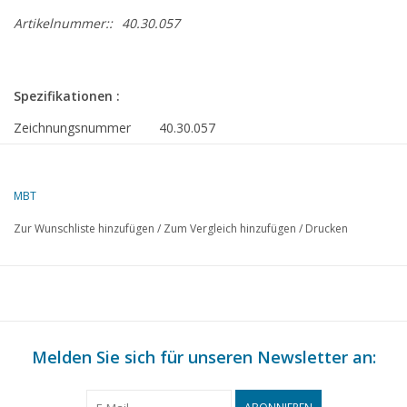
Artikelnummer::
40.30.057
Spezifikationen :
Zeichnungsnummer
40.30.057
Autor
F.P.J. Zwartjes
MBT
Beschreibung
dos a dos (USA)
Zur Wunschliste hinzufügen
/
Zum Vergleich hinzufügen
/
Drucken
Qualität
C
Ì´Ì_
Schwierigkeitsgrad
Maßstab
1 : 8
Anzahl Blätter A00
0
Melden Sie sich für unseren Newsletter an:
Anzahl Blätter A0
0
Anzahl Blätter A1
0