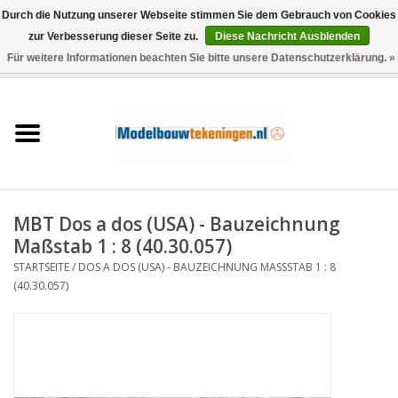
Durch die Nutzung unserer Webseite stimmen Sie dem Gebrauch von Cookies
zur Verbesserung dieser Seite zu.
Diese Nachricht Ausblenden
Für weitere Informationen beachten Sie bitte unsere Datenschutzerklärung. »
0 Artikel - €0,00
Startseite
Schiffe
Züge
MBT Dos a dos (USA) - Bauzeichnung
Holzbau
Maßstab 1 : 8 (40.30.057)
STARTSEITE
/
DOS A DOS (USA) - BAUZEICHNUNG MASSSTAB 1 : 8 (
Landschaft
40.30.057)
Maschinen
Dokumentation