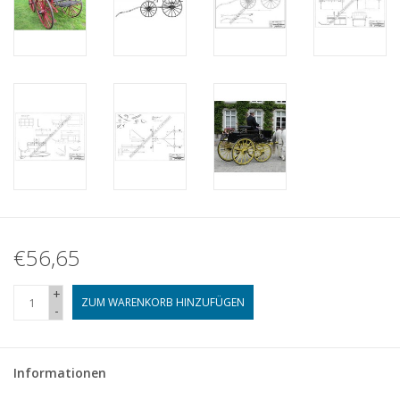
€56,65
+
ZUM WARENKORB HINZUFÜGEN
-
Informationen