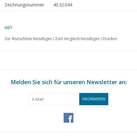
Zeichnungsnummer
40.32.044
Autor
C. Nierse
Beschreibung
Österreichische Schubkarre
MBT
(kleines Modell)
Zur Wunschliste hinzufügen
/
Zum Vergleich hinzufügen
/
Drucken
Qualität
B
Schwierigkeitsgrad
Maßstab
1 : 8
Anzahl Blätter A00
0
Melden Sie sich für unseren Newsletter an:
Anzahl Blätter A0
0
Anzahl Blätter A1
0
ABONNIEREN
Anzahl Blätter A2
1
Anzahl Blätter A3
0
Anzahl Blätter A4
0