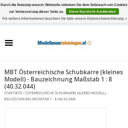
Durch die Nutzung unserer Webseite stimmen Sie dem Gebrauch von Cookies
zur Verbesserung dieser Seite zu.
Diese Nachricht Ausblenden
Für weitere Informationen beachten Sie bitte unsere Datenschutzerklärung. »
0 Artikel - €0,00
Startseite
Schiffe
Züge
MBT Österreichische Schubkarre (kleines
Holzbau
Modell) - Bauzeichnung Maßstab 1 : 8
(40.32.044)
Landschaft
STARTSEITE
/
ÖSTERREICHISCHE SCHUBKARRE (KLEINES MODELL) -
BAUZEICHNUNG MASSSTAB 1 : 8 (40.32.044)
Maschinen
Dokumentation