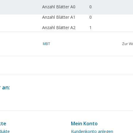
Anzahl Blätter A0
0
Anzahl Blätter A1
0
Anzahl Blätter A2
1
Anzahl Blätter A3
0
MBT
Zur Wu
Anzahl Blätter A4
0
Gesamtzahl der
1
Zeichnungsblätter
Anzahl A4-Textblätter
0
 an:
Gewicht in Gramm
45
Besonderheiten
Anmerkungen
kte
Mein Konto
dukte
Kundenkonto anlegen