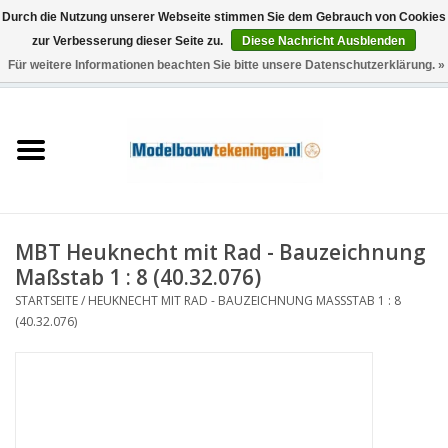
Durch die Nutzung unserer Webseite stimmen Sie dem Gebrauch von Cookies
zur Verbesserung dieser Seite zu.
Diese Nachricht Ausblenden
Für weitere Informationen beachten Sie bitte unsere Datenschutzerklärung. »
0 Artikel - €0,00
Startseite
Schiffe
Züge
MBT Heuknecht mit Rad - Bauzeichnung
Holzbau
Maßstab 1 : 8 (40.32.076)
STARTSEITE
/
HEUKNECHT MIT RAD - BAUZEICHNUNG MASSSTAB 1 : 8 (
Landschaft
40.32.076)
Maschinen
Dokumentation