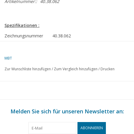
Artikelnummer::
40.38.062
Spezifikationen :
Zeichnungsnummer
40.38.062
Autor
F.P.J. Zwartjes
MBT
Beschreibung
Bäckerwagen
Zur Wunschliste hinzufügen
/
Zum Vergleich hinzufügen
/
Drucken
Qualität
D
Schwierigkeitsgrad
Maßstab
1 : 8
Anzahl Blätter A00
0
Melden Sie sich für unseren Newsletter an:
Anzahl Blätter A0
0
Anzahl Blätter A1
0
ABONNIEREN