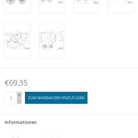
€69,35
+
ZUM WARENKORB HINZUFÜGEN
-
Informationen