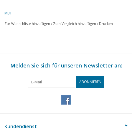
Autor
H. Esveldt
MBT
Beschreibung
Wildwagen
Zur Wunschliste hinzufügen
/
Zum Vergleich hinzufügen
/
Drucken
Qualität
A
Schwierigkeitsgrad
Maßstab
1 : 8
Anzahl Blätter A00
0
Melden Sie sich für unseren Newsletter an:
Anzahl Blätter A0
0
Anzahl Blätter A1
0
ABONNIEREN
2
Anzahl Blätter A3
0
Anzahl Blätter A4
0
Gesamtzahl Blätter
2
Kundendienst
Zeichnung