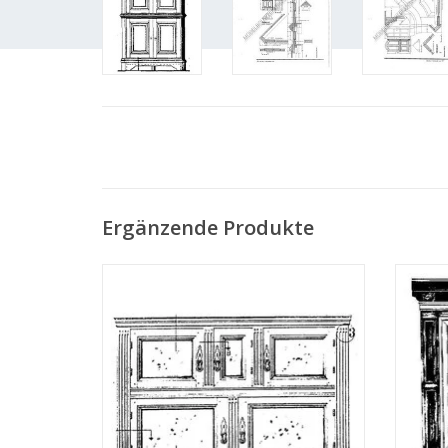
Ergänzende Produkte
MBT Fünftüriges Schränkchen -
MBT
Bauzeichnung Maßstab 1 : N/A (45.17.001)
Bauzei
ZUM WARENKORB HINZUFÜGEN
Z