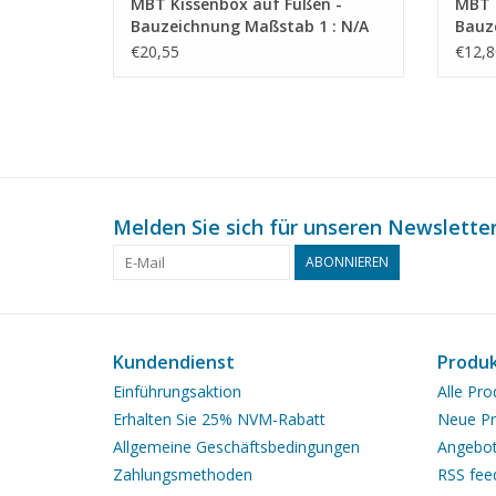
MBT Kissenbox auf Füßen -
MBT 
Bauzeichnung Maßstab 1 : N/A
Bauz
(45.17.009)
(45.1
€20,55
€12,8
Melden Sie sich für unseren Newsletter
ABONNIEREN
Kundendienst
Produ
Einführungsaktion
Alle Pro
Erhalten Sie 25% NVM-Rabatt
Neue Pr
Allgemeine Geschäftsbedingungen
Angebo
Zahlungsmethoden
RSS fee