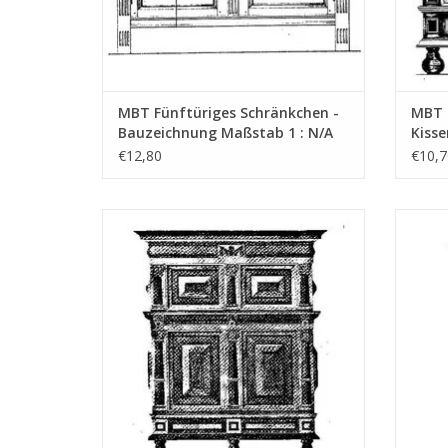
MBT Fünftüriges Schränkchen -
MBT 
Bauzeichnung Maßstab 1 : N/A
Kiss
(45.17.001)
Maßst
€12,80
€10,7
MBT Holländischer Säulenschrank -
M
Bauzeichnung Maßstab 1 : N/A (45.17.005)
Bauzei
ZUM WARENKORB HINZUFÜGEN
Z