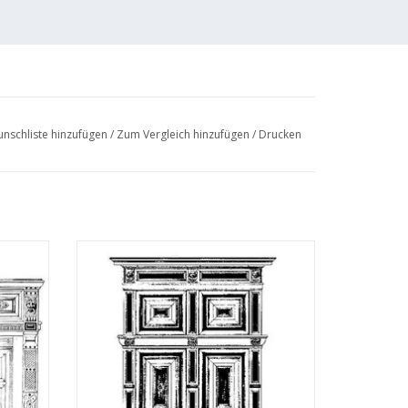
nschliste hinzufügen
/
Zum Vergleich hinzufügen
/
Drucken
-
MBT Holländischer Schrank -
17.003)
Bauzeichnung Maßstab 1 : N/A (45.17.004)
EN
ZUM WARENKORB HINZUFÜGEN
eldtekeningen" siehe