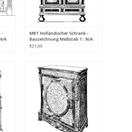
 -
MBT Holländischer Schrank -
N/A
Bauzeichnung Maßstab 1 : N/A
(45.17.004)
€21,60
ichnung
MBT Französischer Schrank -
Bauzeichnung Maßstab 1 : N/A (45.17.008)
EN
ZUM WARENKORB HINZUFÜGEN