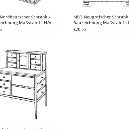
Norddeutscher Schrank -
MBT Neugotischer Schrank 
eichnung Maßstab 1 : N/A
Bauzeichnung Maßstab 1 : 
7.006)
(45.17.007)
5
€20,55
T Shaker Handwerksschrank -
chnung Maßstab 1 : N/A (45.17.010)
UM WARENKORB HINZUFÜGEN