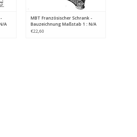
-
MBT Französischer Schrank -
N/A
Bauzeichnung Maßstab 1 : N/A
(45.17.008)
€22,60