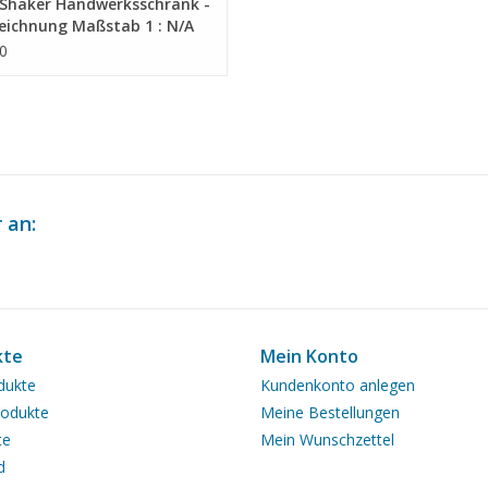
Shaker Handwerksschrank -
eichnung Maßstab 1 : N/A
7.010)
0
 an:
kte
Mein Konto
dukte
Kundenkonto anlegen
odukte
Meine Bestellungen
te
Mein Wunschzettel
d