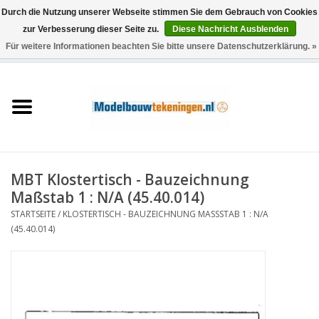
Durch die Nutzung unserer Webseite stimmen Sie dem Gebrauch von Cookies
zur Verbesserung dieser Seite zu.
Diese Nachricht Ausblenden
Für weitere Informationen beachten Sie bitte unsere Datenschutzerklärung. »
0 Artikel - €0,00
Startseite
Schiffe
Züge
MBT Klostertisch - Bauzeichnung
Holzbau
Maßstab 1 : N/A (45.40.014)
STARTSEITE
/
KLOSTERTISCH - BAUZEICHNUNG MASSSTAB 1 : N/A (
Landschaft
45.40.014)
Maschinen
Dokumentation