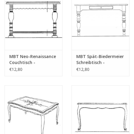
für Preise von "Lakerveldtekeningen" sehe
das Vorwort
Anmerkungen
MBT Neo-Renaissance
MBT Spät-Biedermeier
Couchtisch -
Schreibtisch -
Bauzeichnung
Bauzeichnung
€12,80
€12,80
Maßstab 1 : N/A
Maßstab 1 : N/A
(45.40.005)
(45.40.006)