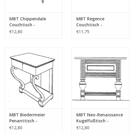
MBT Chippendale
MBT Regence
Couchtisch -
Couchtisch -
Bauzeichnung
Bauzeichnung
€12,80
€11,75
Maßstab 1 : N/A
Maßstab 1 : N/A
(45.40.007)
(45.40.008)
MBT Biedermeier
MBT Neo-Renaissance
Penanttisch -
Kugelfußtisch -
Bauzeichnung
Bauzeichnung
€12,80
€12,80
Maßstab 1 : N/A
Maßstab 1 : N/A