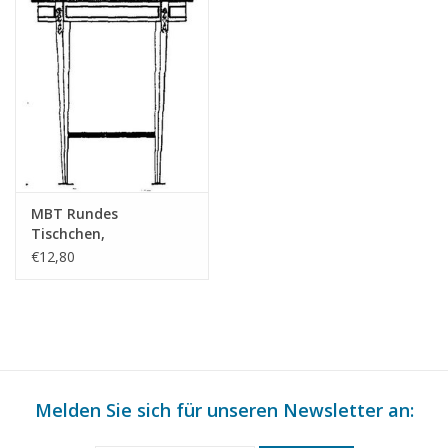
for prices
für Preise von "Lakerveldtekeningen" sehe
das Vorwort
Anmerkungen
MBT Rundes
Tischchen,
Neoklassizismus -
€12,80
Bauzeichnung
Maßstab 1 : N/A
(45.43.007)
Melden Sie sich für unseren Newsletter an: