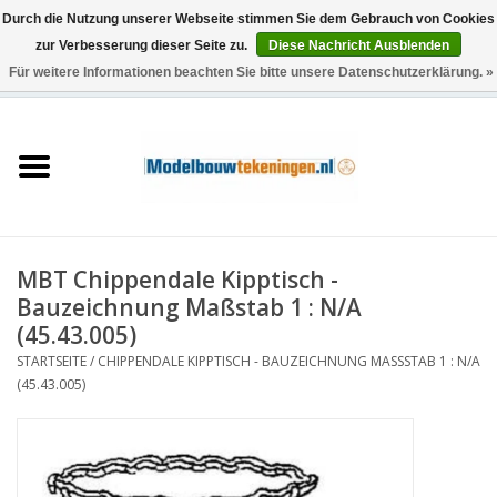
Durch die Nutzung unserer Webseite stimmen Sie dem Gebrauch von Cookies
zur Verbesserung dieser Seite zu.
Diese Nachricht Ausblenden
Für weitere Informationen beachten Sie bitte unsere Datenschutzerklärung. »
0 Artikel - €0,00
Startseite
Schiffe
Züge
MBT Chippendale Kipptisch -
Holzbau
Bauzeichnung Maßstab 1 : N/A
(45.43.005)
Landschaft
STARTSEITE
/
CHIPPENDALE KIPPTISCH - BAUZEICHNUNG MASSSTAB 1 : N/A (
45.43.005)
Maschinen
Dokumentation