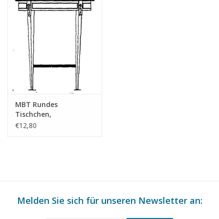
for prices
für Preise von "Lakerveldtekeningen" sehe
das Vorwort
Anmerkungen
MBT Rundes
Tischchen,
Neoklassizismus -
€12,80
Bauzeichnung
Maßstab 1 : N/A
(45.43.007)
Melden Sie sich für unseren Newsletter an: