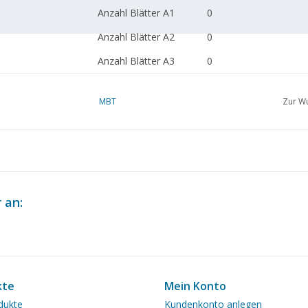
Anzahl Blätter A1
0
Anzahl Blätter A2
0
Anzahl Blätter A3
0
Anzahl Blätter A4
0
MBT
Zur Wu
Gesamtzahl der
1
Zeichnungsblätter
Anzahl Blätter A4 Text
0
Gewicht in Gramm
105
Besonderheiten
dM 1986/4-8
 an:
Kopie Artikel: 62.04.006
Bohrung x Hub Masch
Schwungrad Durchm.
kte
Mein Konto
dukte
Kundenkonto anlegen