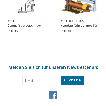
MBT
MBT 60.04.009
Dampfspeisepumpe
Handzuführpumpe für
für 5" und 7,5"
Dampfkessel
€18,85
€18,90
Lokomotiven -
Konstruktionszeichnung
Maßstab 1 : N/A
(60.04.008)
Melden Sie sich für unseren Newsletter an:
ABONNIEREN