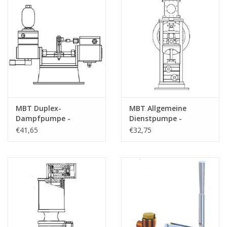
MBT Duplex-
MBT Allgemeine
Dampfpumpe -
Dienstpumpe -
Konstruktionszeichnung
Bauzeichnung
€41,65
€32,75
Maßstab 1 : N/A
Maßstab 1 : N/A
(60.04.005)
(60.04.006)