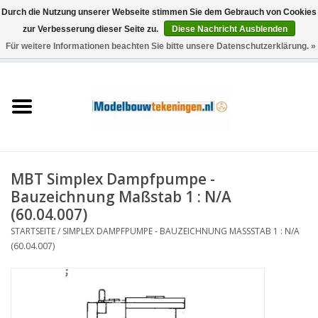
Durch die Nutzung unserer Webseite stimmen Sie dem Gebrauch von Cookies
zur Verbesserung dieser Seite zu.
Diese Nachricht Ausblenden
Für weitere Informationen beachten Sie bitte unsere Datenschutzerklärung. »
0 Artikel - €0,00
Startseite
Schiffe
Züge
MBT Simplex Dampfpumpe -
Holzbau
Bauzeichnung Maßstab 1 : N/A
(60.04.007)
Landschaft
STARTSEITE
/
SIMPLEX DAMPFPUMPE - BAUZEICHNUNG MASSSTAB 1 : N/A (
60.04.007)
Maschinen
Dokumentation