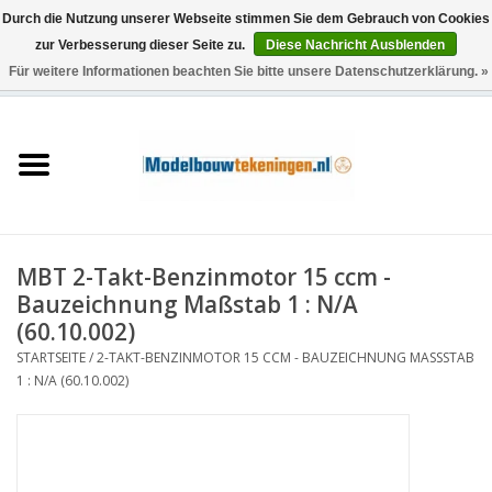
Durch die Nutzung unserer Webseite stimmen Sie dem Gebrauch von Cookies
zur Verbesserung dieser Seite zu.
Diese Nachricht Ausblenden
Für weitere Informationen beachten Sie bitte unsere Datenschutzerklärung. »
0 Artikel - €0,00
Startseite
Schiffe
Züge
MBT 2-Takt-Benzinmotor 15 ccm -
Holzbau
Bauzeichnung Maßstab 1 : N/A
(60.10.002)
Landschaft
STARTSEITE
/
2-TAKT-BENZINMOTOR 15 CCM - BAUZEICHNUNG MASSSTAB 1
: N/A (60.10.002)
Maschinen
Dokumentation