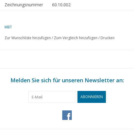
Zeichnungsnummer
60.10.002
Beschreibung
2-Takt-Benzinmotor 15
ccm
MBT
Qualität
Zur Wunschliste hinzufügen
/
Zum Vergleich hinzufügen
/
Drucken
Schwierigkeitsgrad
C
Maßstab
Anzahl Blätter A00
0
Anzahl Blätter A0
0
Melden Sie sich für unseren Newsletter an:
Anzahl Blätter A1
0
Anzahl Blätter A2
0
ABONNIEREN
Anzahl Blätter A3
0
Anzahl Blätter A4
2
Gesamtzahl der
2