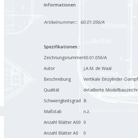
Informationen
Artikelnummer::
60.01.056/A
Spezifikationen :
Zeichnungsnummer
60.01.056/A
Autor
J.A.M. de Waal
Beschreibung
Vertikale Einzylinder-Dam
Qualität
detaillierte Modellbauzeic
Schwierigkeitsgrad
B
Maßstab
n.z.
Anzahl Blätter A00
0
Anzahl Blätter A0
0