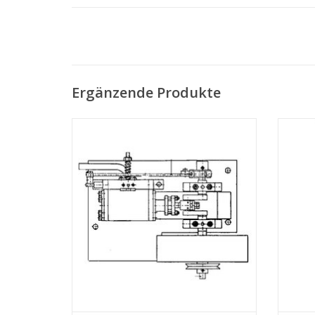
Ergänzende Produkte
MBT Doppeltwirkende oszillierende
Expansionsdampfmaschine -
Dampfm
Bauzeichnung Maßstab 1 : N/A (60.01.001)
Bauzei
ZUM WARENKORB HINZUFÜGEN
Z