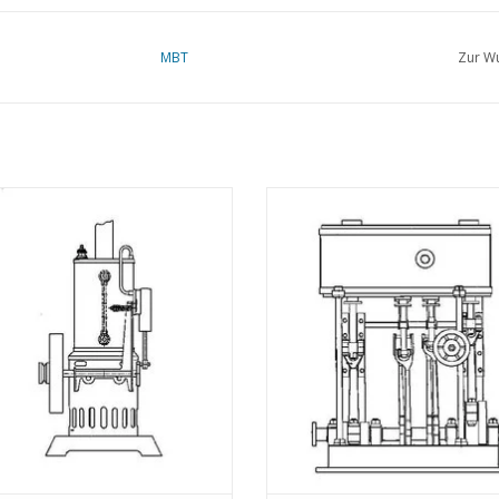
MBT
Zur Wu
MBT Stehende oszillierende
MBT Vertikale Verbund-
aschine inkl. vertikalem Kessel -
Schiffsdampfmaschine -
chnung Maßstab 1 : N/A (60.01.002)
Konstruktionszeichnung Maßstab 1
(60.01.003)
UM WARENKORB HINZUFÜGEN
ZUM WARENKORB HINZUFÜG