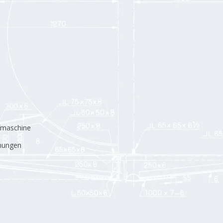
pfmaschine
hnungen