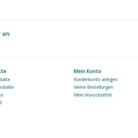
 an:
kte
Mein Konto
dukte
Kundenkonto anlegen
odukte
Meine Bestellungen
te
Mein Wunschzettel
d