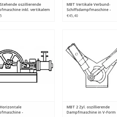
tehende oszillierende
MBT Vertikale Verbund-
fmaschine inkl. vertikalem
Schiffsdampfmaschine -
el - Bauzeichnung Maßstab
Konstruktionszeichnung
5
€45,40
/A (60.01.002)
Maßstab 1 : N/A (60.01.003)
 Horizontale Dampfmaschine -
MBT 2 Zyl. oszillierende Dampfm
ruktionszeichnung Maßstab 1 : N/A
in V-Form - Bauzeichnung Maßstab 
(60.01.006)
(60.01.007)
UM WARENKORB HINZUFÜGEN
ZUM WARENKORB HINZUFÜG
Horizontale
MBT 2 Zyl. oszillierende
fmaschine -
Dampfmaschine in V-Form 