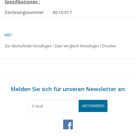
Spezifikationen :
Zeichnungsnummer
60.10.017
Autor
J.A.M. Ridders
Beschreibung
2-Zylinder 4-Taktmotor mit Drehschieber
MBT
"RoDuBellkeIris"
Zur Wunschliste hinzufügen
/
Zum Vergleich hinzufügen
/
Drucken
Qualität
detaillierte Modellbauzeichnung mit Besc
Schwierigkeitsgrad
C
Maßstab
n.z.
Anzahl Blätter A00
0
Melden Sie sich für unseren Newsletter an:
Anzahl Blätter A0
0
Anzahl Blätter A1
0
ABONNIEREN
Anzahl Blätter A2
0
Anzahl Blätter A3
0