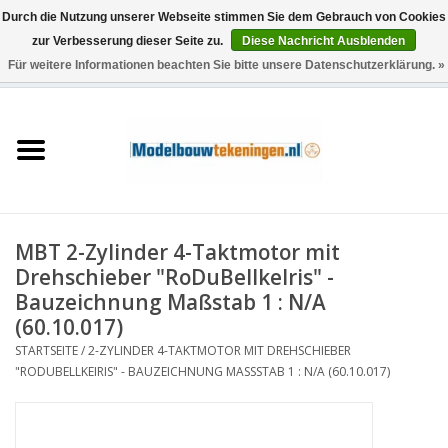
Durch die Nutzung unserer Webseite stimmen Sie dem Gebrauch von Cookies
zur Verbesserung dieser Seite zu.
Diese Nachricht Ausblenden
Für weitere Informationen beachten Sie bitte unsere Datenschutzerklärung. »
0 Artikel - €0,00
Startseite
Schiffe
Züge
MBT 2-Zylinder 4-Taktmotor mit
Holzbau
Drehschieber "RoDuBellkeIris" -
Bauzeichnung Maßstab 1 : N/A
Landschaft
(60.10.017)
STARTSEITE
/
2-ZYLINDER 4-TAKTMOTOR MIT DREHSCHIEBER
"RODUBELLKEIRIS" - BAUZEICHNUNG MASSSTAB 1 : N/A (60.10.017)
Maschinen
Dokumentation