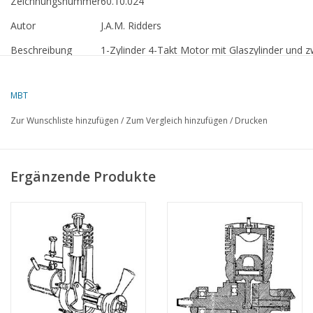
Zeichnungsnummer
60.10.024
Autor
J.A.M. Ridders
Beschreibung
1-Zylinder 4-Takt Motor mit Glaszylinder und 
Qualität
detaillierte Modellbauzeichnung mit Bauanleit
MBT
Maßstab
n.z.
Zur Wunschliste hinzufügen
/
Zum Vergleich hinzufügen
/
Drucken
Anzahl Blätter A00
0
Anzahl Blätter A0
0
Anzahl Blätter A1
0
Ergänzende Produkte
Anzahl Blätter A2
0
Anzahl Blätter A3
0
Anzahl Blätter A4
9
Anzahl Blätter A4
4
Text
Gewicht in Gramm
100