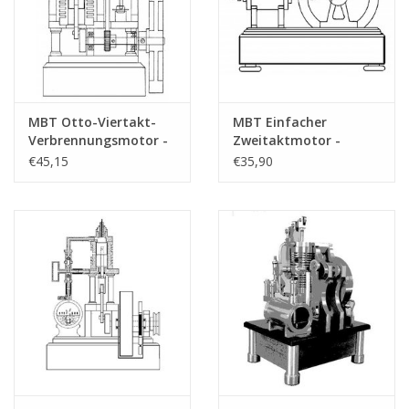
MBT Otto-Viertakt-
MBT Einfacher
Verbrennungsmotor -
Zweitaktmotor -
Bauzeichnung
Bauzeichnung
€45,15
€35,90
Maßstab 1 : N/A
Maßstab 1 : N/A
(60.10.007)
(60.10.008)