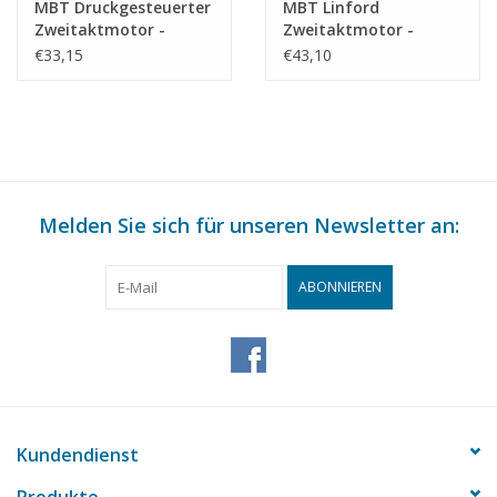
MBT Druckgesteuerter
MBT Linford
Zweitaktmotor -
Zweitaktmotor -
Bauzeichnung
Bauzeichnung
€33,15
€43,10
Maßstab 1 : N/A
Maßstab 1 : N/A
(60.10.009)
(60.10.010)
Melden Sie sich für unseren Newsletter an:
ABONNIEREN
Kundendienst
Produkte