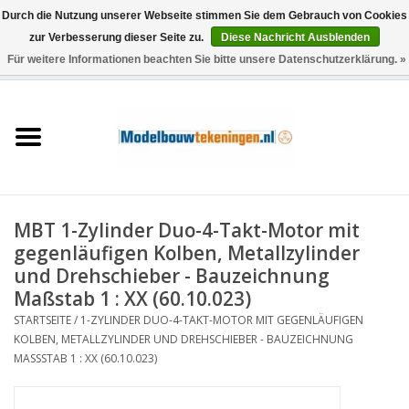
Durch die Nutzung unserer Webseite stimmen Sie dem Gebrauch von Cookies
zur Verbesserung dieser Seite zu.
Diese Nachricht Ausblenden
Für weitere Informationen beachten Sie bitte unsere Datenschutzerklärung. »
0 Artikel - €0,00
Startseite
Schiffe
Züge
MBT 1-Zylinder Duo-4-Takt-Motor mit
Holzbau
gegenläufigen Kolben, Metallzylinder
und Drehschieber - Bauzeichnung
Landschaft
Maßstab 1 : XX (60.10.023)
STARTSEITE
/
1-ZYLINDER DUO-4-TAKT-MOTOR MIT GEGENLÄUFIGEN
KOLBEN, METALLZYLINDER UND DREHSCHIEBER - BAUZEICHNUNG
Maschinen
MASSSTAB 1 : XX (60.10.023)
Dokumentation