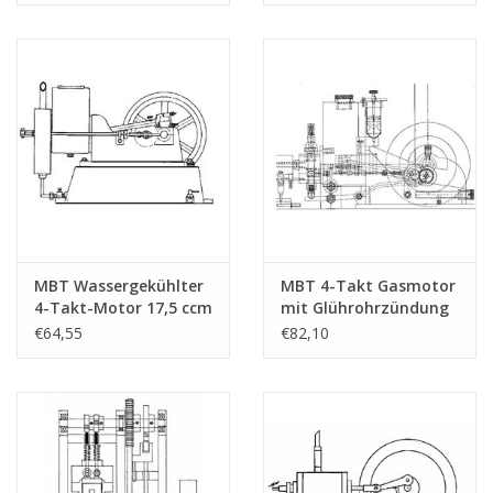
(60.10.003)
(60.10.004)
MBT Wassergekühlter
MBT 4-Takt Gasmotor
4-Takt-Motor 17,5 ccm
mit Glührohrzündung
frei nach "Lister" -
- Bauzeichnung
€64,55
€82,10
Bauzeichnung
Maßstab 1 : N/A
Maßstab 1 : N/A
(60.10.006)
(60.10.005)