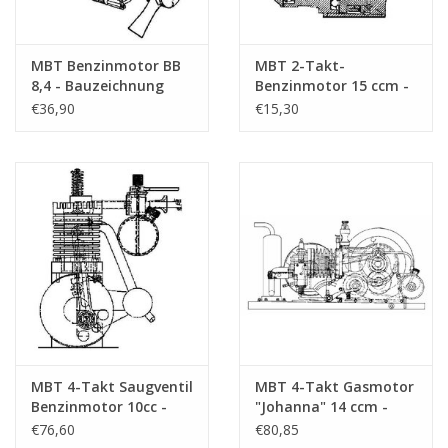
Besonderheiten
eine Zeichnung für einen Einzylinder-4-Taktmot
Verbrennungsprozess verfolgt werden kann. De
MBT Benzinmotor BB
MBT 2-Takt-
Kolben in einem Zylinder
8,4 - Bauzeichnung
Benzinmotor 15 ccm -
Maßstab 1 : N/A
Bauzeichnung
€36,90
€15,30
(60.10.001)
Maßstab 1 : N/A
dM 2016/2
(60.10.002)
Artikelkopie liegt bei
Anmerkungen
MBT 4-Takt Saugventil
MBT 4-Takt Gasmotor
Benzinmotor 10cc -
"Johanna" 14 ccm -
Bauzeichnung
Bauzeichnung
€76,60
€80,85
Maßstab 1 : N/A
Maßstab 1 : N/A