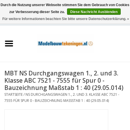
Durch die Nutzung unserer Webseite stimmen Sie dem Gebrauch von Cookies
zur Verbesserung dieser Seite zu.
Diese Nachricht Ausblenden
Für weitere Informationen beachten Sie bitte unsere Datenschutzerklärung. »
0 Artikel - €0,00
Startseite
Schiffe
Züge
MBT NS Durchgangswagen 1., 2. und 3.
Holzbau
Klasse ABC 7521 - 7555 für Spur 0 -
Bauzeichnung Maßstab 1 : 40 (29.05.014)
Landschaft
STARTSEITE
/
NS DURCHGANGSWAGEN 1., 2. UND 3. KLASSE ABC 7521 -
7555 FÜR SPUR 0 - BAUZEICHNUNG MASSSTAB 1 : 40 (29.05.014)
Maschinen
Dokumentation