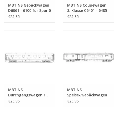
MBT NS Gepäckwagen
MBT NS Coupéwagen
D6061 - 6100 für Spur 0
3. Klasse C6401 - 6485
- Bauzeichnung
für Spur 0 -
€25,85
€25,85
Maßstab 1 : 40
Bauzeichnung
(29.05.011)
Maßstab 1 : 40
(29.05.012)
MBT NS
MBT NS
Durchgangswagen 1.,
Speise-/Gepäckwagen
2. und 3. Klasse ABC
RD 6951 - 6978 für
€25,85
€25,85
7301 - 7303 für Spur 0 -
Spur 0 - Bauzeichnung
Bauzeichnung
Maßstab 1 : 40
Maßstab 1 : 40
(29.05.016)