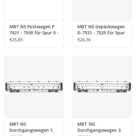
MBT NS Postwagen P
MBT NS Gepäckwagen
7921 - 7930 für Spur 0 -
D-7521 - 7525 für Spur
Bauzeichnung
0 - Bauzeichnung
€25,85
€26,30
Maßstab 1 : 40
Maßstab 1 : 40
(29.05.019)
(29.05.031)
MBT NS
MBT 'NS
Durchgangswagen 1.
Durchgangswagen 3.