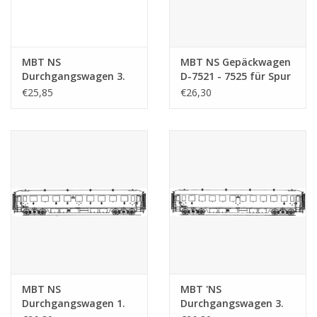
MBT NS
MBT NS Gepäckwagen
Durchgangswagen 3.
D-7521 - 7525 für Spur
Klasse C 6601 - 6714
0 - Bauzeichnung
€25,85
€26,30
für Spur 0 -
Maßstab 1 : 40
Bauzeichnung
(29.05.031)
Maßstab 1 : 40
(29.05.018)
MBT NS
MBT 'NS
Durchgangswagen 1.
Durchgangswagen 3.