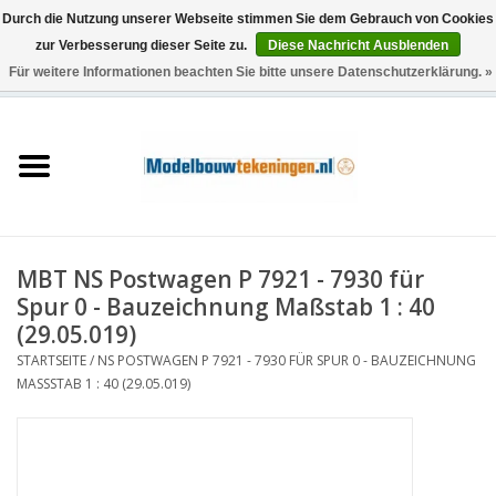
Durch die Nutzung unserer Webseite stimmen Sie dem Gebrauch von Cookies
zur Verbesserung dieser Seite zu.
Diese Nachricht Ausblenden
Für weitere Informationen beachten Sie bitte unsere Datenschutzerklärung. »
0 Artikel - €0,00
Startseite
Schiffe
Züge
MBT NS Postwagen P 7921 - 7930 für
Holzbau
Spur 0 - Bauzeichnung Maßstab 1 : 40
(29.05.019)
Landschaft
STARTSEITE
/
NS POSTWAGEN P 7921 - 7930 FÜR SPUR 0 - BAUZEICHNUNG
MASSSTAB 1 : 40 (29.05.019)
Maschinen
Dokumentation