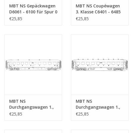
MBT NS Gepäckwagen
MBT NS Coupéwagen
D6061 - 6100 für Spur 0
3. Klasse C6401 - 6485
- Bauzeichnung
für Spur 0 -
€25,85
€25,85
Maßstab 1 : 40
Bauzeichnung
(29.05.011)
Maßstab 1 : 40
(29.05.012)
MBT NS
MBT NS
Durchgangswagen 1.,
Durchgangswagen 1.,
2. und 3. Klasse ABC
2. und 3. Klasse ABC
€25,85
€25,85
7301 - 7303 für Spur 0 -
7521 - 7555 für Spur 0 -
Bauzeichnung
Bauzeichnung
Maßstab 1 : 40
Maßstab 1 : 40