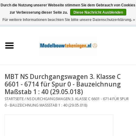
Durch die Nutzung unserer Webseite stimmen Sie dem Gebrauch von Cookies
zur Verbesserung dieser Seite zu.
Diese Nachricht Ausblenden
Für weitere Informationen beachten Sie bitte unsere Datenschutzerklärung. »
0 Artikel - €0,00
Startseite
Schiffe
Züge
MBT NS Durchgangswagen 3. Klasse C
Holzbau
6601 - 6714 für Spur 0 - Bauzeichnung
Maßstab 1 : 40 (29.05.018)
Landschaft
STARTSEITE
/
NS DURCHGANGSWAGEN 3. KLASSE C 6601 - 6714 FÜR SPUR
0 - BAUZEICHNUNG MASSSTAB 1 : 40 (29.05.018)
Maschinen
Dokumentation