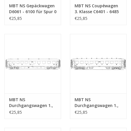
MBT NS Gepäckwagen
MBT NS Coupéwagen
D6061 - 6100 für Spur 0
3. Klasse C6401 - 6485
- Bauzeichnung
für Spur 0 -
€25,85
€25,85
Maßstab 1 : 40
Bauzeichnung
(29.05.011)
Maßstab 1 : 40
(29.05.012)
MBT NS
MBT NS
Durchgangswagen 1.,
Durchgangswagen 1.,
2. und 3. Klasse ABC
2. und 3. Klasse ABC
€25,85
€25,85
7301 - 7303 für Spur 0 -
7521 - 7555 für Spur 0 -
Bauzeichnung
Bauzeichnung
Maßstab 1 : 40
Maßstab 1 : 40