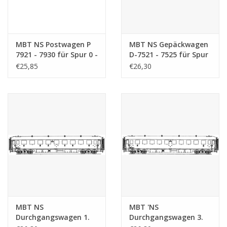
MBT NS Postwagen P
MBT NS Gepäckwagen
7921 - 7930 für Spur 0 -
D-7521 - 7525 für Spur
Bauzeichnung
0 - Bauzeichnung
€25,85
€26,30
Maßstab 1 : 40
Maßstab 1 : 40
(29.05.019)
(29.05.031)
MBT NS
MBT 'NS
Durchgangswagen 1.
Durchgangswagen 3.