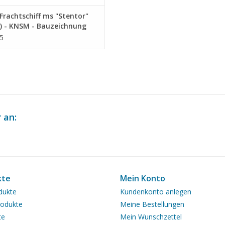
Text
rachtschiff ms "Stentor"
Gewicht in Gramm
125
) - KNSM - Bauzeichnung
ab 1 : 200 (10.10.025)
5
Besonderheiten
Das Fangboot entspric
Länge über alles 78 c
Anmerkungen
 an:
kte
Mein Konto
dukte
Kundenkonto anlegen
odukte
Meine Bestellungen
te
Mein Wunschzettel