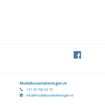
ht dem in Zeichnung 10.10.069
m
Modelbouwtekeningen.nl
+31 33 720 02 72
info@modelbouwtekeningen.nl