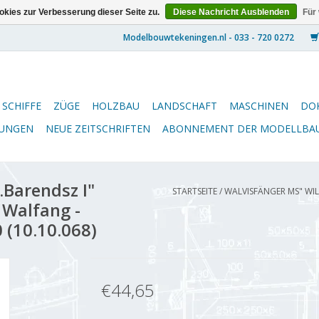
kies zur Verbesserung dieser Seite zu.
Diese Nachricht Ausblenden
Für
SCHIFFE
ZÜGE
HOLZBAU
LANDSCHAFT
MASCHINEN
DO
NUNGEN
NEUE ZEITSCHRIFTEN
ABONNEMENT DER MODELLBA
Barendsz I"
STARTSEITE
/
WALVISFÄNGER MS" WIL
. Walfang -
 (10.10.068)
€44,65