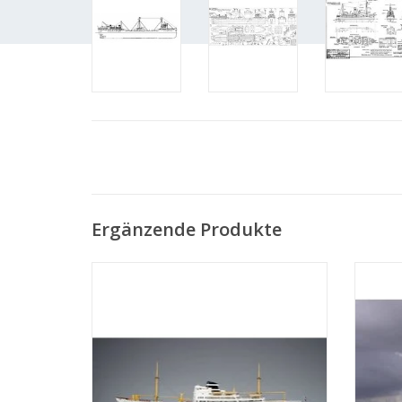
Ergänzende Produkte
MBT Passagierschiff MS "Oranje Nassau",
MBT Pa
"Prins der Nederlanden" (1957) KNSM -
2" 
Bauzeichnung Maßstab 1 : 100
(10.10.011/A)
Z
ZUM WARENKORB HINZUFÜGEN