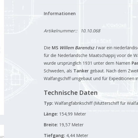
Informationen
Artikelnummer::
10.10.068
Die
MS
Willem Barendsz I
war ein niederländi
für die Nederlandsche Maatschappij voor de Wa
wurde ursprünglich 1931 unter dem Namen
Pa
Schweden, als
Tanker
gebaut.
Nach dem Zweite
Walfangschiff umgebaut und für Expeditionen i
Technische Daten
Typ:
Walfangfabrikschiff (Mutterschiff für Wal
Länge:
154,99 Meter
Breite:
19,57 Meter
Tiefgang:
4,44 Meter