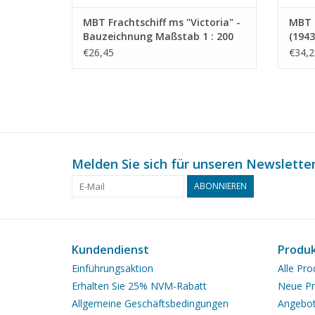
MBT Frachtschiff ms "Victoria" -
MBT F
Bauzeichnung Maßstab 1 : 200
(1943
(10.10.022)
Maßst
€26,45
€34,2
Melden Sie sich für unseren Newsletter
ABONNIEREN
Kundendienst
Produ
Einführungsaktion
Alle Pro
Erhalten Sie 25% NVM-Rabatt
Neue Pr
Allgemeine Geschäftsbedingungen
Angebo