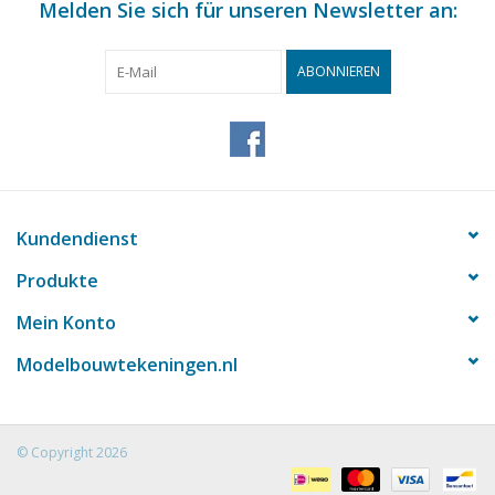
Melden Sie sich für unseren Newsletter an:
Seiten Text
Gewicht in Gramm
105
ABONNIEREN
Besonderheiten
Gesamtlänge 190 cm
Diese Zeichnung enthält einen Spantplan, eine
verschiedene Deckpläne; anhand der Deckpläne 
zwischen Steuerbord und Backbord feststellen.
Kundendienst
Anmerkungen
Produkte
Mein Konto
Modelbouwtekeningen.nl
© Copyright 2026