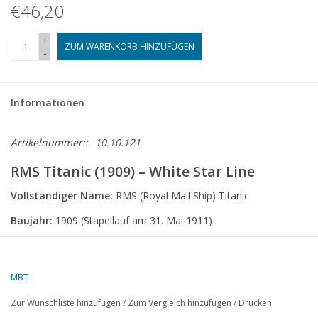
€46,20
+
ZUM WARENKORB HINZUFÜGEN
-
Informationen
Artikelnummer::
10.10.121
RMS Titanic (1909) – White Star Line
Vollständiger Name:
RMS (Royal Mail Ship) Titanic
Baujahr:
1909 (Stapellauf am 31. Mai 1911)
Werft:
Harland and Wolff, Belfast, Nordirland
Typ:
Passagierschiff / Luxus-Ozeandampfer
MBT
Abmessungen:
Zur Wunschliste hinzufügen
/
Zum Vergleich hinzufügen
/
Drucken