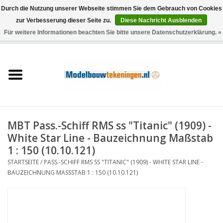
Durch die Nutzung unserer Webseite stimmen Sie dem Gebrauch von Cookies
zur Verbesserung dieser Seite zu.
Diese Nachricht Ausblenden
Für weitere Informationen beachten Sie bitte unsere Datenschutzerklärung. »
0 Artikel - €0,00
Startseite
Schiffe
Züge
MBT Pass.-Schiff RMS ss "Titanic" (1909) -
Holzbau
White Star Line - Bauzeichnung Maßstab
1 : 150 (10.10.121)
Landschaft
STARTSEITE
/
PASS.-SCHIFF RMS SS "TITANIC" (1909) - WHITE STAR LINE -
BAUZEICHNUNG MASSSTAB 1 : 150 (10.10.121)
Maschinen
Dokumentation