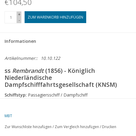
€104,50
+
ZUM WARENKORB HINZUFÜGEN
-
Informationen
Artikelnummer::
10.10.122
ss
Rembrandt
(1856) - Königlich
Niederländische
Dampfschifffahrtsgesellschaft (KNSM)
Schiffstyp:
Passagiersschiff / Dampfschiff
Baujahr:
1856
Reederei:
KNSM (Königlich Niederländische
MBT
Dampfschifffahrtsgesellschaft)
Zur Wunschliste hinzufügen
/
Zum Vergleich hinzufügen
/
Drucken
Werft:
In den Niederlanden gebaut (Details zur Werft sind