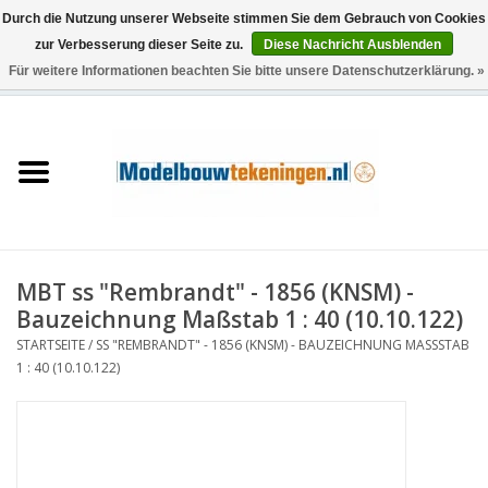
Durch die Nutzung unserer Webseite stimmen Sie dem Gebrauch von Cookies
zur Verbesserung dieser Seite zu.
Diese Nachricht Ausblenden
Für weitere Informationen beachten Sie bitte unsere Datenschutzerklärung. »
0 Artikel - €0,00
Startseite
Schiffe
Züge
MBT ss "Rembrandt" - 1856 (KNSM) -
Holzbau
Bauzeichnung Maßstab 1 : 40 (10.10.122)
STARTSEITE
/
SS "REMBRANDT" - 1856 (KNSM) - BAUZEICHNUNG MASSSTAB 1
Landschaft
: 40 (10.10.122)
Maschinen
Dokumentation