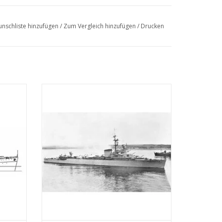
nschliste hinzufügen
/
Zum Vergleich hinzufügen
/
Drucken
zwecke
.
an der
MBT HrMs Flugabwehrkreuzer "Jacob van
tab 1 :
Heemskerk (1940) - Bauzeichnung
Maßstab 1 : 200 (10.11.004)
EN
ZUM WARENKORB HINZUFÜGEN
955
u den modernsten Schiffen der niederländischen
sie für verschiedene Einsätze genutzt, darunter
japanische Einheiten im Pazifik.
Im Jahr 1944