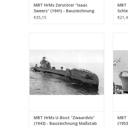
MBT HrMs Zerstörer "Isaac
MBT 
Sweers" (1941) - Bauzeichnung
Schl
Maßstab 1 : 200 (10.11.001)
(1918
€35,15
€21,4
Bauz
(10.1
MBT HrMs U-Boot "Zwaardvis" (1943) -
MBT Hr
Bauzeichnung Maßstab 1 : 200 (10.11.005)
"
Bauzei
ZUM WARENKORB HINZUFÜGEN
Z
MBT HrMs U-Boot "Zwaardvis"
MBT 
(1943) - Bauzeichnung Maßstab
(1953