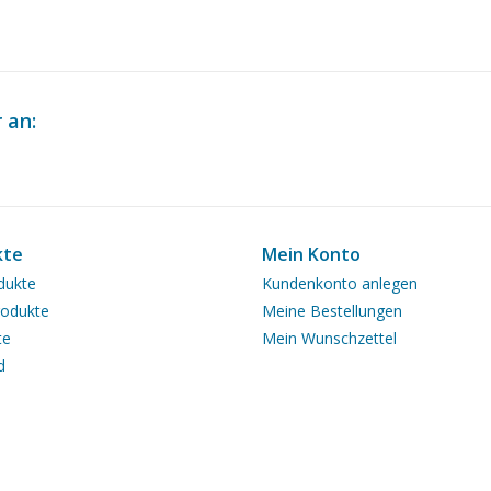
 an:
kte
Mein Konto
dukte
Kundenkonto anlegen
odukte
Meine Bestellungen
te
Mein Wunschzettel
d