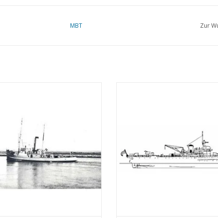
Flugzeug
:
MBT
Zur Wu
Fokker C.XIW Wasserflugzeug für Aufklärungs
Dienstgeschichte
Bestellt
: 1935
Kiellegung
:
17. Januar 1936
HrMs Schlepper/Minensucher M 2
MBT HrMs Minenleger " Willem v
18) ex "Marie II" - Bauzeichnung
Zaan" (1938) - Bauzeichnung Maßs
Zuwasserlassen
:
24. Mai 1937
Maßstab 1 : 100 (10.11.002)
200 (10.11.003)
In Dienst
gestellt:
18. August 1938
UM WARENKORB HINZUFÜGEN
ZUM WARENKORB HINZUFÜG
Aus dem Dienst genommen
: 1
. Dezember 1
Abgewrackt
: 1969
Die Tromp gehörte bei ihrer Indienststellung z
Marine.
Während des Zweiten Weltkriegs wurde 
die Begleitung von Konvois und Gefechte gegen 