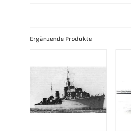
Ergänzende Produkte
MBT HrMs Zerstörer "Isaac Sweers" (1941)
MBT 
- Bauzeichnung Maßstab 1 : 200
(19
(10.11.001)
ZUM WARENKORB HINZUFÜGEN
Z