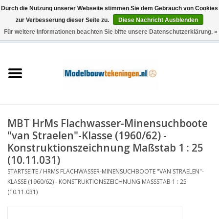
Durch die Nutzung unserer Webseite stimmen Sie dem Gebrauch von Cookies
zur Verbesserung dieser Seite zu.
Diese Nachricht Ausblenden
Für weitere Informationen beachten Sie bitte unsere Datenschutzerklärung. »
0 Artikel - €0,00
Startseite
Schiffe
Züge
MBT HrMs Flachwasser-Minensuchboote
Holzbau
"van Straelen"-Klasse (1960/62) -
Konstruktionszeichnung Maßstab 1 : 25
Landschaft
(10.11.031)
STARTSEITE
/
HRMS FLACHWASSER-MINENSUCHBOOTE "VAN STRAELEN"-
KLASSE (1960/62) - KONSTRUKTIONSZEICHNUNG MASSSTAB 1 : 25 (
Maschinen
10.11.031)
Dokumentation