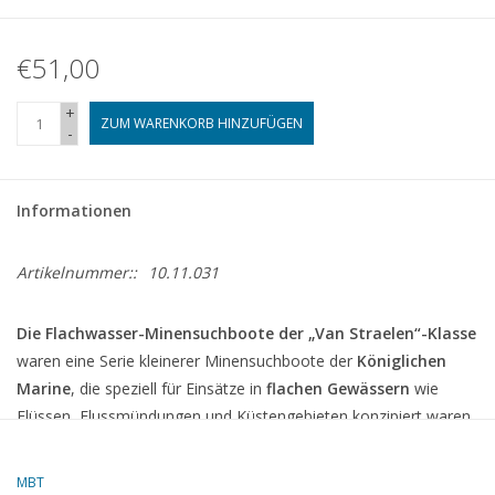
€51,00
+
ZUM WARENKORB HINZUFÜGEN
-
Informationen
Artikelnummer::
10.11.031
Die Flachwasser-Minensuchboote der „Van Straelen“-Klasse
waren eine Serie kleinerer Minensuchboote der
Königlichen
Marine
, die speziell für Einsätze in
flachen Gewässern
wie
Flüssen, Flussmündungen und Küstengebieten konzipiert waren.
Sie wurden Anfang der 1960er Jahre während des Kalten Krieges
in Dienst gestellt, als die Minenbekämpfung ein entscheidender
MBT