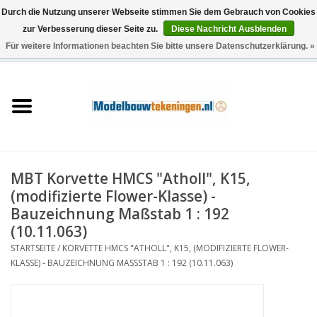
Durch die Nutzung unserer Webseite stimmen Sie dem Gebrauch von Cookies
zur Verbesserung dieser Seite zu.
Diese Nachricht Ausblenden
Für weitere Informationen beachten Sie bitte unsere Datenschutzerklärung. »
0 Artikel - €0,00
Startseite
Schiffe
Züge
MBT Korvette HMCS "Atholl", K15,
Holzbau
(modifizierte Flower-Klasse) -
Bauzeichnung Maßstab 1 : 192
Landschaft
(10.11.063)
STARTSEITE
/
KORVETTE HMCS "ATHOLL", K15, (MODIFIZIERTE FLOWER-
KLASSE) - BAUZEICHNUNG MASSSTAB 1 : 192 (10.11.063)
Maschinen
Dokumentation