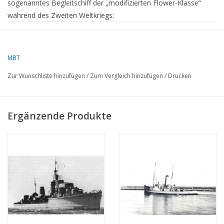
sogenanntes Begleitschiff der „modifizierten Flower-Klasse“
während des Zweiten Weltkriegs:
Allgemeines & Bau
MBT
Klasse
: Modifizierte Korvette der Flower-Klasse (Ausführung mit
Zur Wunschliste hinzufügen
/
Zum Vergleich hinzufügen
/
Drucken
erhöhter Reichweite)
Bauwerft
: Morton Engineering & Dry Dock Co., Québec City
Ergänzende Produkte
Bestellt
: 2. Januar 1942;
Kiellegung
: 15. August 1942;
Stapellauf
: 4. April 1943;
Indienststellung
: 14. Oktober 1943
Abmessungen & Technik
Verdrängung
: ca. 970–1.015 Tonnen