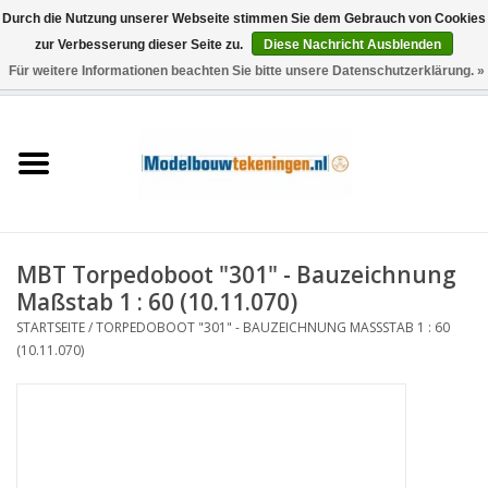
Durch die Nutzung unserer Webseite stimmen Sie dem Gebrauch von Cookies
zur Verbesserung dieser Seite zu.
Diese Nachricht Ausblenden
Für weitere Informationen beachten Sie bitte unsere Datenschutzerklärung. »
0 Artikel - €0,00
Startseite
Schiffe
Züge
MBT Torpedoboot "301" - Bauzeichnung
Holzbau
Maßstab 1 : 60 (10.11.070)
STARTSEITE
/
TORPEDOBOOT "301" - BAUZEICHNUNG MASSSTAB 1 : 60 (
Landschaft
10.11.070)
Maschinen
Dokumentation