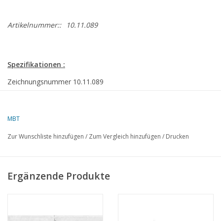
Artikelnummer::
10.11.089
Spezifikationen :
Zeichnungsnummer
10.11.089
Beschreibung
Panzerschiff "Graf Spee" (1935) - Kriegsmarin
Qualität
Spantenriss/Linienriss; Seitenansicht; Deckplä
MBT
dunkle Stellen und ist nicht überall gleich deutl
Zur Wunschliste hinzufügen
/
Zum Vergleich hinzufügen
/
Drucken
Maßstab
1 : 125
Anzahl Blätter A00
0
Ergänzende Produkte
Anzahl Blätter A0
3
Anzahl Blätter A1
0
Anzahl Blätter A2
0