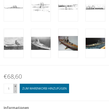
€68,60
+
ZUM WARENKORB HINZUFÜGEN
-
Informationen