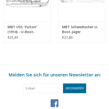
MBT USS "Fulton"
MBT Schwedischer U-
(1914) - U-Boot-
Boot-Jäger
Begleitschiff -
"Stockholm" J 06 (1937)
€25,95
€27,80
Bauzeichnung
nach Umbau (1951) -
Maßstab 1 : 150
Bauzeichnung
(10.11.010)
Maßstab 1 : 100
(10.11.011)
Melden Sie sich für unseren Newsletter an:
ABONNIEREN