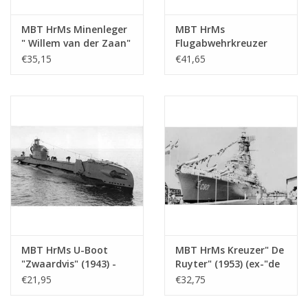
MBT HrMs Minenleger
MBT HrMs
" Willem van der Zaan"
Flugabwehrkreuzer
(1938) - Bauzeichnung
"Jacob van Heemskerk
€35,15
€41,65
Maßstab 1 : 200
(1940) - Bauzeichnung
(10.11.003)
Maßstab 1 : 200
(10.11.004)
MBT HrMs U-Boot
MBT HrMs Kreuzer" De
"Zwaardvis" (1943) -
Ruyter" (1953) (ex-"de
Bauzeichnung
Zeven Provincien"
€21,95
€32,75
Maßstab 1 : 200
(1939)) - Bauzeichnung
(10.11.005)
Maßstab 1 : 250