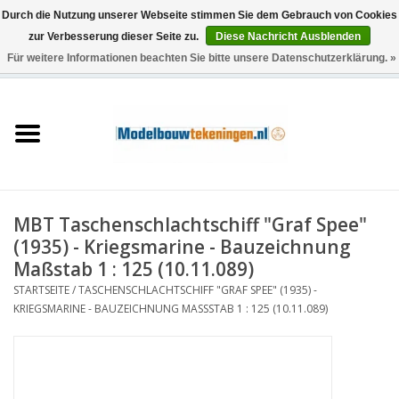
Durch die Nutzung unserer Webseite stimmen Sie dem Gebrauch von Cookies
zur Verbesserung dieser Seite zu.
Diese Nachricht Ausblenden
Für weitere Informationen beachten Sie bitte unsere Datenschutzerklärung. »
0 Artikel - €0,00
Startseite
Schiffe
Züge
MBT Taschenschlachtschiff "Graf Spee"
Holzbau
(1935) - Kriegsmarine - Bauzeichnung
Maßstab 1 : 125 (10.11.089)
Landschaft
STARTSEITE
/
TASCHENSCHLACHTSCHIFF "GRAF SPEE" (1935) -
KRIEGSMARINE - BAUZEICHNUNG MASSSTAB 1 : 125 (10.11.089)
Maschinen
Dokumentation