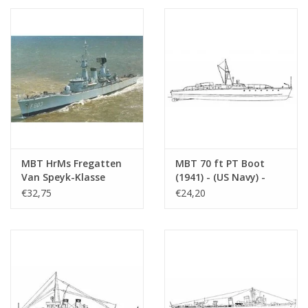
(10.11.007)
MBT HrMs Fregatten
MBT 70 ft PT Boot
Van Speyk-Klasse
(1941) - (US Navy) -
(1967) - Bauzeichnung
Bauzeichnung
€32,75
€24,20
Maßstab 1 : 100
Maßstab 1 : 75
(10.11.008)
(10.11.009)