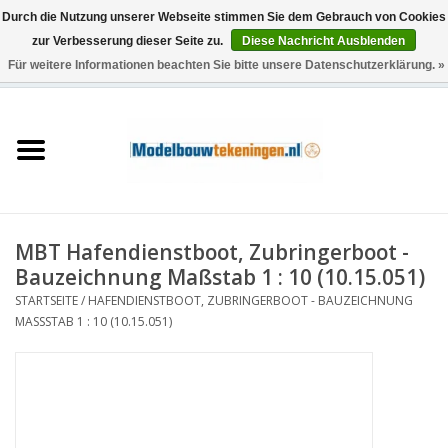
Durch die Nutzung unserer Webseite stimmen Sie dem Gebrauch von Cookies
zur Verbesserung dieser Seite zu.
Diese Nachricht Ausblenden
Für weitere Informationen beachten Sie bitte unsere Datenschutzerklärung. »
0 Artikel - €0,00
Startseite
Schiffe
Züge
MBT Hafendienstboot, Zubringerboot -
Holzbau
Bauzeichnung Maßstab 1 : 10 (10.15.051)
STARTSEITE
/
HAFENDIENSTBOOT, ZUBRINGERBOOT - BAUZEICHNUNG
Landschaft
MASSSTAB 1 : 10 (10.15.051)
Maschinen
Dokumentation