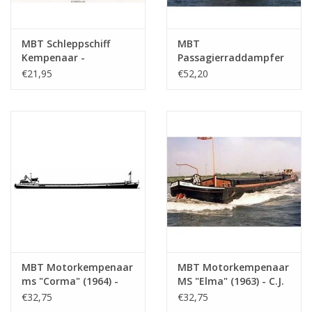
MBT Schleppschiff
MBT
Kempenaar -
Passagierraddampfer
Bauzeichnung
ss "Reederij op de Lek
€21,95
€52,20
Maßstab 1 : 75
6" (1911) -
(10.15.012)
Dampfschiff-Reederei
auf dem Lek -
Bauzeichnung
Maßstab 1 : 75
(10.15.014)
MBT Motorkempenaar
MBT Motorkempenaar
ms "Corma" (1964) -
MS "Elma" (1963) - C.J.
R.C. Glerum -
de Graaf -
€32,75
€32,75
Bauzeichnung
Bauzeichnung