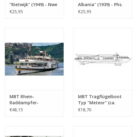
Gewicht in Gramm
185
"Rietwijk" (1949) - Nwe
Albania" (1939) - Phs.
Rijnv. Ges. -
van Ommeren -
€25,95
€25,95
Besonderheiten
l.o.a. 87 cm
Bauzeichnung
Bauzeichnung
Maßstab 1 : 100
Maßstab 1 : 100
Anmerkungen
(10.15.001)
(10.15.002)
MBT Rhein-
MBT Tragflügelboot
Raddampfer-
Typ "Meteor" (ca.
Passagierschiff ss
1960) - Bauzeichnung
€48,15
€18,70
"Goethe" (1913), nach
Maßstab 1 : 100
Verlängerung (1949) -
(10.15.009)
Köln Düsseldorfer
GmbH - Bauzeichnung