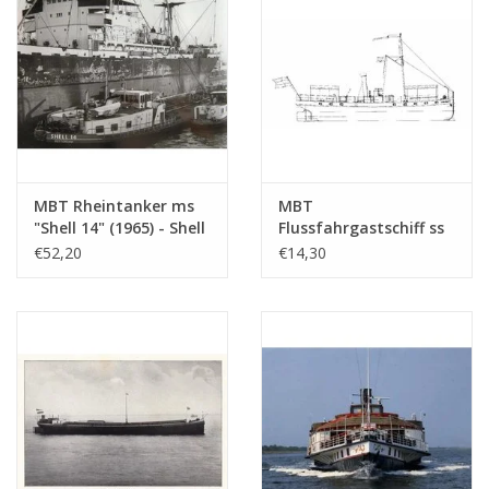
Maßstab 1 : 100
(10.15.005)
MBT Rheintanker ms
MBT
"Shell 14" (1965) - Shell
Flussfahrgastschiff ss
Verkaufsgesellschaft -
"Concordia" (1878) -
€52,20
€14,30
Bauzeichnung
Kralingse
Maßstab 1 : 100
Dampfschiffvereinigung
(10.15.010)
- Bauzeichnung
Maßstab 1 : 75
(10.15.011)