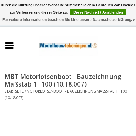
Durch die Nutzung unserer Webseite stimmen Sie dem Gebrauch von Cookies
zur Verbesserung dieser Seite zu.
Diese Nachricht Ausblenden
Für weitere Informationen beachten Sie bitte unsere Datenschutzerklärung. »
0 Artikel - €0,00
Startseite
Schiffe
Züge
MBT Motorlotsenboot - Bauzeichnung
Holzbau
Maßstab 1 : 100 (10.18.007)
STARTSEITE
/
MOTORLOTSENBOOT - BAUZEICHNUNG MASSSTAB 1 : 100 (
Landschaft
10.18.007)
Maschinen
Dokumentation