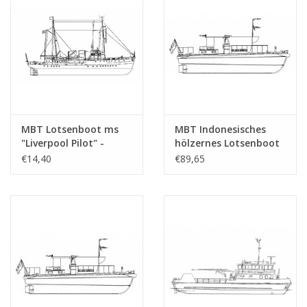
(10.18.011)
MBT Lotsenboot ms
MBT Indonesisches
"Liverpool Pilot" -
hölzernes Lotsenboot
Bauzeichnung
(1952) - Bauzeichnung
€14,40
€89,65
Maßstab 1 : 250
Maßstab 1 : 20
(10.18.013)
(10.18.016)