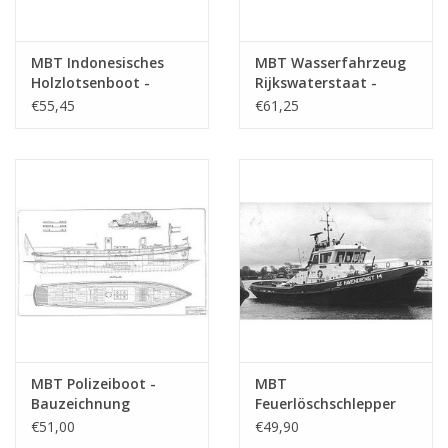
MBT Indonesisches
MBT Wasserfahrzeug
Holzlotsenboot -
Rijkswaterstaat -
Bauzeichnung
Bauzeichnung
€55,45
€61,25
Maßstab 1 : 20
Maßstab 1 : 50
(10.18.016/A)
(10.18.017)
MBT Polizeiboot -
MBT
Bauzeichnung
Feuerlöschschlepper
Maßstab 1 : 20
ms "Jason -
€51,00
€49,90
(10.18.018)
Hafendienst 14" - GHB