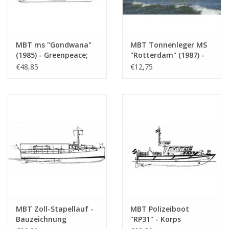
MBT ms "Gondwana"
MBT Tonnenleger MS
(1985) - Greenpeace;
"Rotterdam" (1987) -
ehem. Lotsenboot
RWS - Bauzeichnung
€48,85
€12,75
"Maryland"(1976) -
Maßstab 1 : 400
ehem. Schlepper "Elbe"
(10.18.012)
(1959) - Bauzeichnung
Maßstab 1 : 50
(10.18.011)
MBT Zoll-Stapellauf -
MBT Polizeiboot
Bauzeichnung
"RP31" - Korps