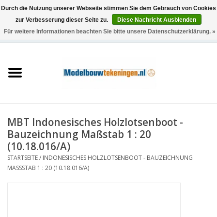
Durch die Nutzung unserer Webseite stimmen Sie dem Gebrauch von Cookies
zur Verbesserung dieser Seite zu.
Diese Nachricht Ausblenden
Für weitere Informationen beachten Sie bitte unsere Datenschutzerklärung. »
0 Artikel - €0,00
Startseite
Schiffe
Züge
MBT Indonesisches Holzlotsenboot -
Holzbau
Bauzeichnung Maßstab 1 : 20
(10.18.016/A)
Landschaft
STARTSEITE
/
INDONESISCHES HOLZLOTSENBOOT - BAUZEICHNUNG
MASSSTAB 1 : 20 (10.18.016/A)
Maschinen
Dokumentation