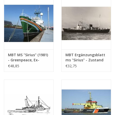
Maßstab 1 : 40
(10.18.009)
MBT MS "Sirius" (1981)
MBT Ergänzungsblatt
- Greenpeace, Ex-
ms "Sirius" - Zustand
Lotsenboot "Sirius"
als Lotsenboot -
€48,85
€32,75
(1950) - Bauzeichnung
Bauzeichnung
Maßstab 1 : 50
Maßstab 1 : 50
(10.18.010)
(10.18.010/A)