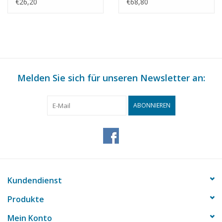
Maßstab 1 : 40
Reichspolizei - Damen
€26,20
€68,80
(10.18.014)
Stanpatrol 1800 -
Bauzeichnung
Maßstab 1 : 25
(10.18.015)
Melden Sie sich für unseren Newsletter an:
ABONNIEREN
Kundendienst
Produkte
Mein Konto