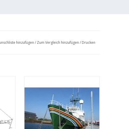
nschliste hinzufügen
/
Zum Vergleich hinzufügen
/
Drucken
 ehem.
MBT MS "Sirius" (1981) - Greenpeace, Ex-
Umbau
Lotsenboot "Sirius" (1950) - Bauzeichnung
 : 40
Maßstab 1 : 50 (10.18.010)
ZUM WARENKORB HINZUFÜGEN
EN