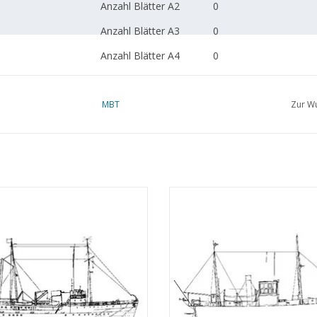
Anzahl Blätter A2
0
Anzahl Blätter A3
0
Anzahl Blätter A4
0
Gesamtzahl der
1
Zeichnungsblätter
MBT
Zur Wu
Anzahl Blätter A4 Text
0
Gewicht in Gramm
65
Besonderheiten
l.o.a. 46 cm
Motorlotsenboot - Bauzeichnung
MBT Motorlotsenfahrzeug Nr. 3 -
Anmerkungen
Maßstab 1 : 100 (10.18.007)
Lotsenschoner 13 (1914), nach 
(1930) - Bauzeichnung Maßstab 1
UM WARENKORB HINZUFÜGEN
(10.18.009)
ZUM WARENKORB HINZUFÜG