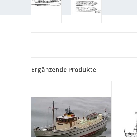
Ergänzende Produkte
MBT Zollfahndungsschiff "Albatros" (1954)
MBT 
- Bauzeichnung Maßstab 1 : 50 (10.18.006)
ZUM WARENKORB HINZUFÜGEN
Z