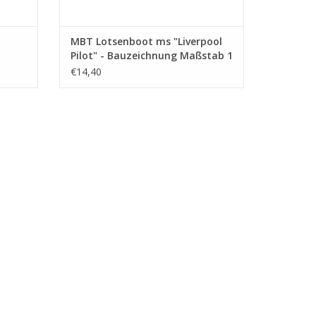
MBT Lotsenboot ms "Liverpool
Pilot" - Bauzeichnung Maßstab 1
400
: 250 (10.18.013)
€14,40