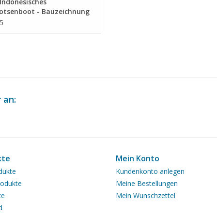
Indonesisches
lotsenboot - Bauzeichnung
ab 1 : 20 (10.18.016/A)
5
 an:
kte
Mein Konto
dukte
Kundenkonto anlegen
odukte
Meine Bestellungen
te
Mein Wunschzettel
d