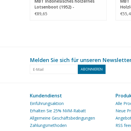
MBT Indonesisches hölzernes
MBT 
Lotsenboot (1952) -
Holz
Bauzeichnung Maßstab 1 : 20
Maßst
€89,65
€55,4
(10.18.016)
Melden Sie sich für unseren Newsletter
ABONNIEREN
Kundendienst
Produ
Einführungsaktion
Alle Pro
Erhalten Sie 25% NVM-Rabatt
Neue Pr
Allgemeine Geschäftsbedingungen
Angebo
Zahlungsmethoden
RSS fee