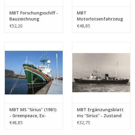
MBT Forschungsschiff -
MBT
Bauzeichnung
Motorlotsenfahrzeug
Maßstab 1 : 40
Nr. 3 - ehem.
€52,20
€48,85
(10.18.008)
Lotsenschoner 13
(1914), nach Umbau
(1930) - Bauzeichnung
Maßstab 1 : 40
(10.18.009)
MBT MS "Sirius" (1981)
MBT Ergänzungsblatt
- Greenpeace, Ex-
ms "Sirius" - Zustand
Lotsenboot "Sirius"
als Lotsenboot -
€48,85
€32,75
(1950) - Bauzeichnung
Bauzeichnung
Maßstab 1 : 50
Maßstab 1 : 50