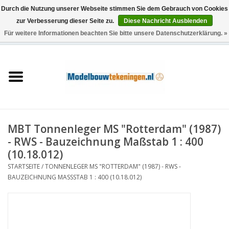
Durch die Nutzung unserer Webseite stimmen Sie dem Gebrauch von Cookies
zur Verbesserung dieser Seite zu.
Diese Nachricht Ausblenden
Für weitere Informationen beachten Sie bitte unsere Datenschutzerklärung. »
0 Artikel - €0,00
Startseite
Schiffe
Züge
MBT Tonnenleger MS "Rotterdam" (1987)
Holzbau
- RWS - Bauzeichnung Maßstab 1 : 400
(10.18.012)
Landschaft
STARTSEITE
/
TONNENLEGER MS "ROTTERDAM" (1987) - RWS -
BAUZEICHNUNG MASSSTAB 1 : 400 (10.18.012)
Maschinen
Dokumentation