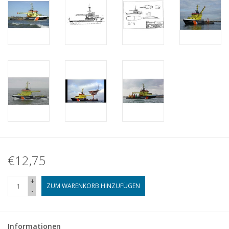
€12,75
+
ZUM WARENKORB HINZUFÜGEN
-
Informationen