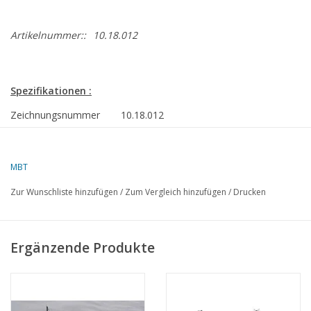
Artikelnummer::
10.18.012
Spezifikationen :
Zeichnungsnummer
10.18.012
Autor
J.TH.M. Buter
MBT
Beschreibung
Tonnenleger ms "Rotterdam" (1987) -
RWS
Zur Wunschliste hinzufügen
/
Zum Vergleich hinzufügen
/
Drucken
Qualität
Spanten/Linien; Seitenansicht; Deckplan
Maßstab
1 : 400
Ergänzende Produkte
Anzahl Blätter A00
0
Anzahl Blätter A0
0