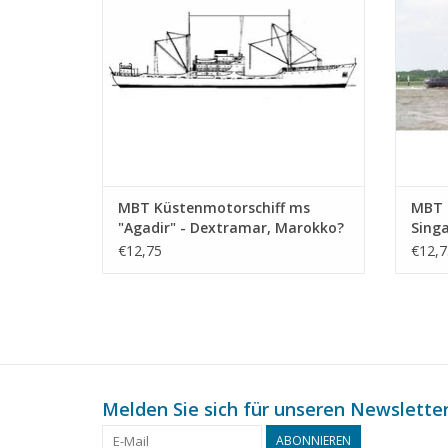
MBT Küstenmotorschiff ms
MBT 
"Agadir" - Dextramar, Marokko?
Singa
- Bauzeichnung Maßstab 1 : 500
Inter
€12,75
€12,7
(10.20.010)
Maßst
Melden Sie sich für unseren Newsletter
ABONNIEREN