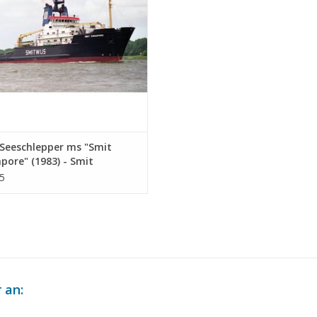
Seeschlepper ms "Smit
pore" (1983) - Smit
nationale - Bauzeichnung
5
ab 1 : 500 (10.20.011)
 an: