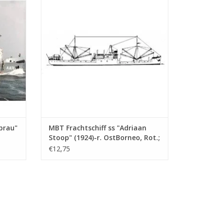
KPM (1929) - Bauzeichnung Maßstab 1 :
430 (10.20.009)
EN
ZUM WARENKORB HINZUFÜGEN
brau"
MBT Frachtschiff ss "Adriaan
Stoop" (1924)-r. OstBorneo, Rot.;
"Silindoeng"-KPM (1929) -
€12,75
Bauzeichnung Maßstab 1 : 430
(10.20.009)