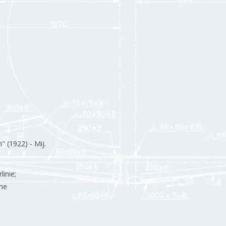
" (1922) - Mij.
inie;
äne