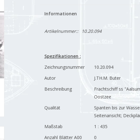
Informationen
Artikelnummer::
10.20.094
Spezifikationen :
Zeichnungsnummer
10.20.094
Autor
J.TH.M. Buter
Beschreibung
Frachtschiff ss "Aalsum
Oostzee
Qualität
Spanten bis zur Wasserl
Seitenansicht; Deckpl
Maßstab
1 : 435
Anzahl Blätter A00
0