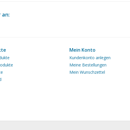
 an:
kte
Mein Konto
dukte
Kundenkonto anlegen
odukte
Meine Bestellungen
te
Mein Wunschzettel
d