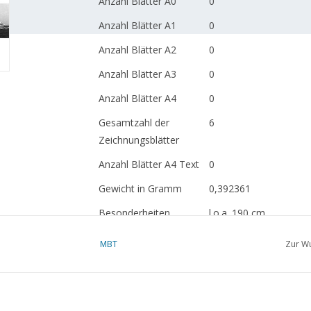
Anzahl Blätter A0
0
Anzahl Blätter A1
0
Anzahl Blätter A2
0
Anzahl Blätter A3
0
Anzahl Blätter A4
0
Gesamtzahl der
6
Zeichnungsblätter
Anzahl Blätter A4 Text
0
Gewicht in Gramm
0,392361
Besonderheiten
l.o.a. 190 cm
MBT
Zur Wu
siehe 10.10.002 und 10
Modellbauzeichnung
Anmerkungen
artek 4092
Ì´Ì_