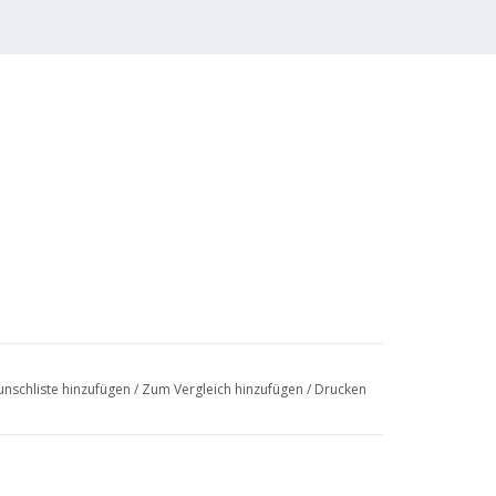
nschliste hinzufügen
/
Zum Vergleich hinzufügen
/
Drucken
.10.003 für eine