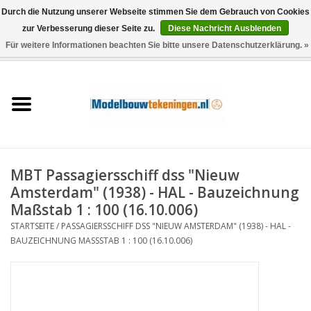
Durch die Nutzung unserer Webseite stimmen Sie dem Gebrauch von Cookies
zur Verbesserung dieser Seite zu.
Diese Nachricht Ausblenden
Für weitere Informationen beachten Sie bitte unsere Datenschutzerklärung. »
0 Artikel - €0,00
Startseite
Schiffe
Züge
MBT Passagiersschiff dss "Nieuw
Holzbau
Amsterdam" (1938) - HAL - Bauzeichnung
Maßstab 1 : 100 (16.10.006)
Landschaft
STARTSEITE
/
PASSAGIERSSCHIFF DSS "NIEUW AMSTERDAM" (1938) - HAL -
BAUZEICHNUNG MASSSTAB 1 : 100 (16.10.006)
Maschinen
Dokumentation