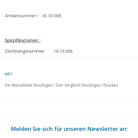
Artikelnummer::
16.10.006
Spezifikationen :
Zeichnungsnummer
16.10.006
Beschreibung
Passagiersschiff dss "Nieuw Amsterdam" (19
Qualität
sp/Linien 1:200; allgemeiner Plan; einige Blätt
MBT
Seite ziemlich dunkel
Zur Wunschliste hinzufügen
/
Zum Vergleich hinzufügen
/
Drucken
Ì´Ì_
Schwierigkeitsgrad
Maßstab
1 : 100
Anzahl Blätter A00
10
Anzahl Blätter A0
0
Melden Sie sich für unseren Newsletter an:
Anzahl Blätter A1
0