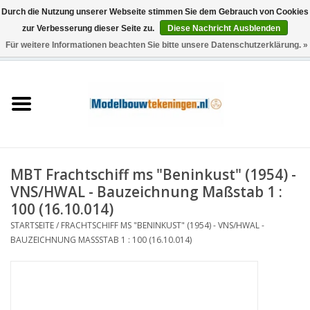
Durch die Nutzung unserer Webseite stimmen Sie dem Gebrauch von Cookies
zur Verbesserung dieser Seite zu.
Diese Nachricht Ausblenden
Für weitere Informationen beachten Sie bitte unsere Datenschutzerklärung. »
0 Artikel - €0,00
Startseite
Schiffe
Züge
MBT Frachtschiff ms "Beninkust" (1954) -
Holzbau
VNS/HWAL - Bauzeichnung Maßstab 1 :
100 (16.10.014)
Landschaft
STARTSEITE
/
FRACHTSCHIFF MS "BENINKUST" (1954) - VNS/HWAL -
BAUZEICHNUNG MASSSTAB 1 : 100 (16.10.014)
Maschinen
Dokumentation