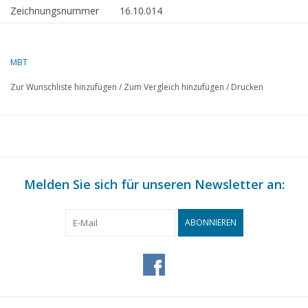
Zeichnungsnummer
16.10.014
Beschreibung
Frachtschiff ms "Beninkust" (1954) -
VNS/HWAL
MBT
Qualität
sp/Linien; allgemeiner Plan; Takelplan
Zur Wunschliste hinzufügen
/
Zum Vergleich hinzufügen
/
Drucken
Schwierigkeitsgrad
D
Maßstab
1 : 100
Anzahl Blätter A00
4
Anzahl Blätter A0
0
Melden Sie sich für unseren Newsletter an:
Anzahl Blätter A1
0
Anzahl Blätter A2
0
ABONNIEREN
Anzahl Blätter A3
0
Anzahl Blätter A4
0
Gesamtzahl der
4