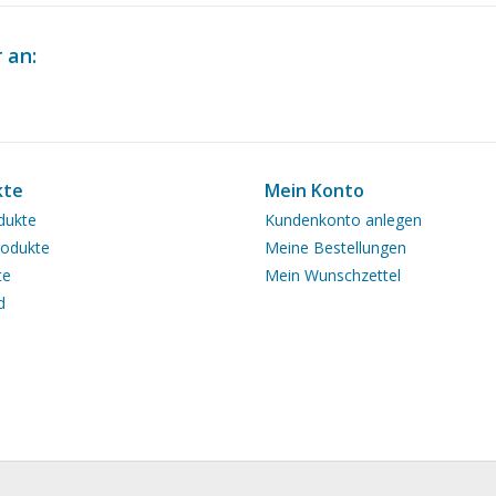
 an:
kte
Mein Konto
dukte
Kundenkonto anlegen
odukte
Meine Bestellungen
te
Mein Wunschzettel
d