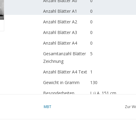
Anzahl Blätter A0
0
Anzahl Blätter A1
0
Anzahl Blätter A2
0
Anzahl Blätter A3
0
Anzahl Blätter A4
0
Gesamtanzahl Blätter
5
Zeichnung
Anzahl Blätter A4 Text
1
Gewicht in Gramm
130
Besonderheiten
L.ü.A. 151 cm
Anmerkungen
artek 4026
MBT
Zur Wu
Ì´Ì_